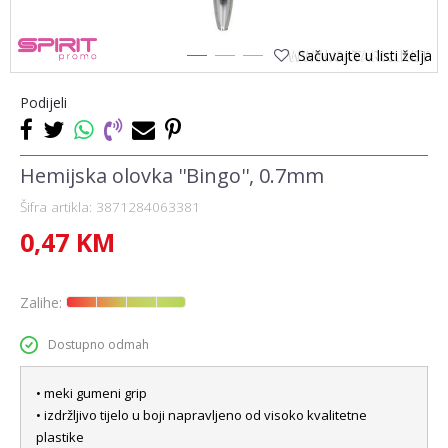
Sačuvajte u listi želja
1
2
3
Podijeli
Hemijska olovka ''Bingo'', 0.7mm
Šifra artikla:
3871284063381
0,47
KM
Zalihe:
Dostupno odmah
• meki gumeni grip
• izdržljivo tijelo u boji napravljeno od visoko kvalitetne
plastike