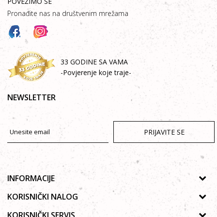
POVEŽIMO SE
Pronađite nas na društvenim mrežama
33 GODINE SA VAMA
-Povjerenje koje traje-
NEWSLETTER
PRIJAVITE SE
INFORMACIJE
O nama
KORISNIČKI NALOG
Prodavnice
Uputstvo za registraciju
KORISNIČKI SERVIS