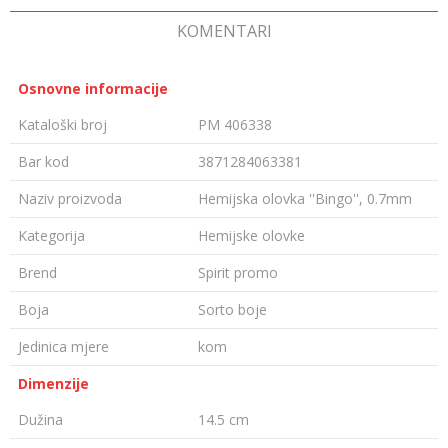
KOMENTARI
Osnovne informacije
Kataloški broj
PM 406338
Bar kod
3871284063381
Naziv proizvoda
Hemijska olovka ''Bingo'', 0.7mm
Kategorija
Hemijske olovke
Brend
Spirit promo
Boja
Sorto boje
Jedinica mjere
kom
Dimenzije
Dužina
14.5 cm