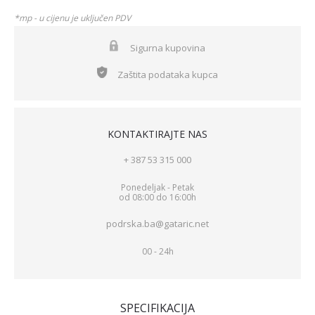
*mp - u cijenu je uključen PDV
Sigurna kupovina
Zaštita podataka kupca
KONTAKTIRAJTE NAS
+ 387 53 315 000
Ponedeljak - Petak
od 08:00 do 16:00h
podrska.ba@gataric.net
00 - 24h
SPECIFIKACIJA