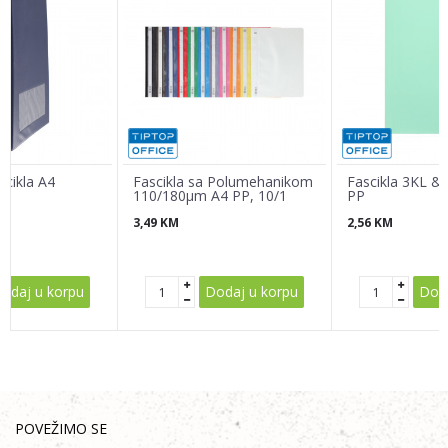
Poruka
scikla A4
Fascikla sa Polumehanikom
Fascikla 3KL 
110/180µm A4 PP, 10/1
PP
3,49
KM
2,56
KM
POŠALJI
odaj u korpu
Dodaj u korpu
Doda
POVEŽIMO SE