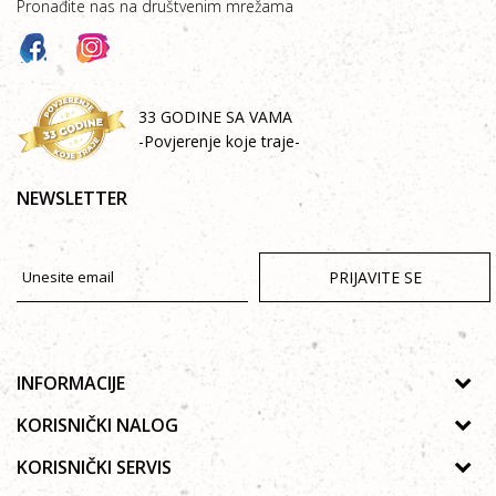
Pronađite nas na društvenim mrežama
33 GODINE SA VAMA
-Povjerenje koje traje-
NEWSLETTER
PRIJAVITE SE
INFORMACIJE
O nama
KORISNIČKI NALOG
Prodavnice
Uputstvo za registraciju
KORISNIČKI SERVIS
Galerija
Zaboravljena lozinka