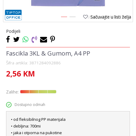
Sačuvajte u listi želja
1
2
Podijeli
Fascikla 3KL & Gumom, A4 PP
Šifra artikla:
3871284092886
2,56
KM
Zalihe:
Dostupno odmah
• od fleksibilnog PP materijala
• debljina: 700mi
• jaka i otporna na pukotine