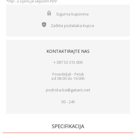
*mp - u cijenu je uključen PDV
Sigurna kupovina
Zaštita podataka kupca
KONTAKTIRAJTE NAS
+ 387 53 315 000
Ponedeljak - Petak
od 08:00 do 16:00h
podrska.ba@gataric.net
00 - 24h
SPECIFIKACIJA