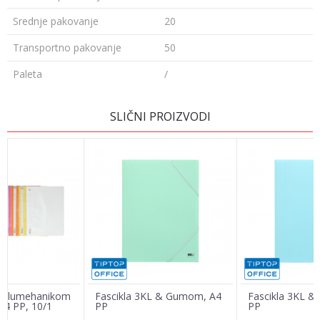
Srednje pakovanje
20
Transportno pakovanje
50
Paleta
/
Ime/Nadimak
SLIČNI PROIZVODI
Email
Poruka
 Polumehanikom
Fascikla 3KL & Gumom, A4
Fascikla 3KL 
4 PP, 10/1
PP
PP