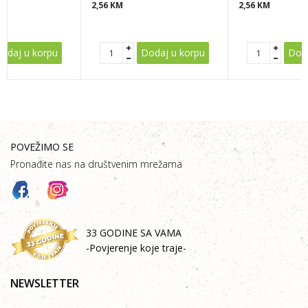
2,56
KM
2,56
KM
POŠALJI
odaj u korpu
Dodaj u korpu
Doda
POVEŽIMO SE
Pronađite nas na društvenim mrežama
33 GODINE SA VAMA
-Povjerenje koje traje-
NEWSLETTER