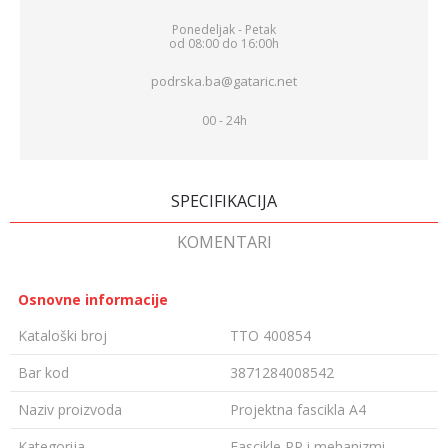
Ponedeljak - Petak
od 08:00 do 16:00h
podrska.ba@gataric.net
00 - 24h
SPECIFIKACIJA
KOMENTARI
Osnovne informacije
Kataloški broj
TTO 400854
Bar kod
3871284008542
Naziv proizvoda
Projektna fascikla A4
Kategorija
Fascikle PP i mehanizmi