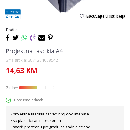
Sačuvajte u listi želja
1
2
3
Podijeli
Projektna fascikla A4
Šifra artikla:
3871284008542
14,63
KM
Zalihe:
Dostupno odmah
• projektna fascikla za veći broj dokumenata
• sa plastificiranim prozorom
• sadrži prostranu pregradu sa zadnje strane