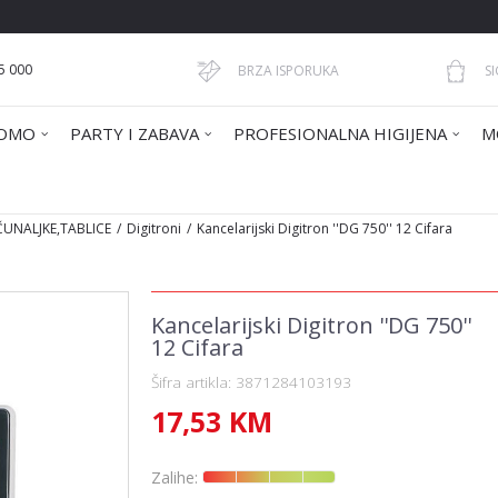
5 000
BRZA ISPORUKA
S
OMO
PARTY I ZABAVA
PROFESIONALNA HIGIJENA
M
ČUNALJKE,TABLICE
Digitroni
Kancelarijski Digitron ''DG 750'' 12 Cifara
Kancelarijski Digitron ''DG 750''
12 Cifara
Šifra artikla:
3871284103193
17,53
KM
Zalihe: