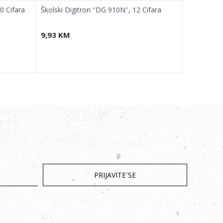
10 Cifara
Školski Digitron ''DG 910N'', 12 Cifara
Školski Dig
9,93
KM
9,93
KM
PRIJAVITE SE