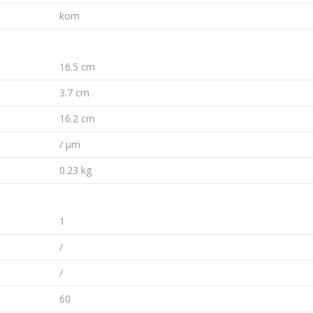
kom
16.5 cm
3.7 cm
16.2 cm
/ µm
0.23 kg
1
/
/
60