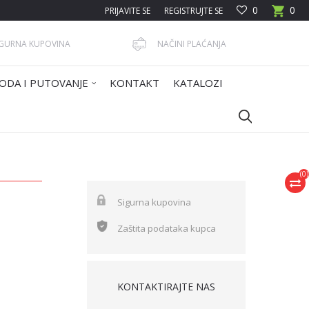
0
0
PRIJAVITE SE
REGISTRUJTE SE
IGURNA KUPOVINA
NAČINI PLAĆANJA
ODA I PUTOVANJE
KONTAKT
KATALOZI
(
0
)
Sigurna kupovina
Zaštita podataka kupca
KONTAKTIRAJTE NAS