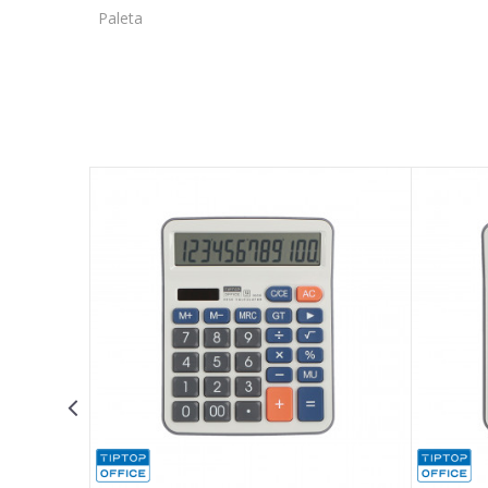
Paleta
Ime/Nadimak
Poruka
POŠALJI