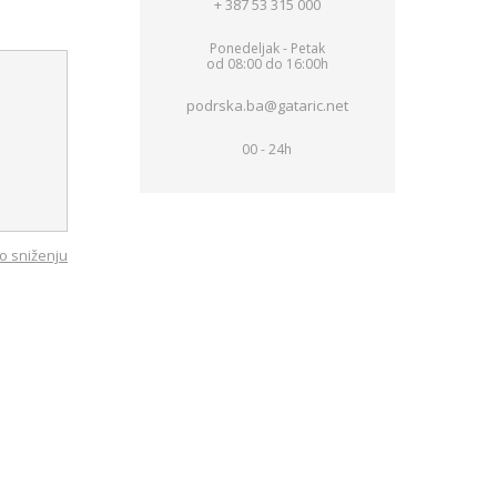
+ 387 53 315 000
Ponedeljak - Petak
od 08:00 do 16:00h
podrska.ba@gataric.net
00 - 24h
o sniženju