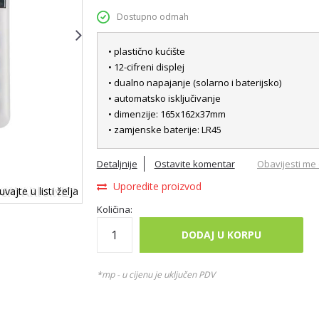
Dostupno odmah
• plastično kućište
• 12-cifreni displej
• dualno napajanje (solarno i baterijsko)
• automatsko isključivanje
• dimenzije: 165x162x37mm
• zamjenske baterije: LR45
Detaljnije
Ostavite komentar
Obavijesti me 
Uporedite proizvod
vajte u listi želja
Količina:
DODAJ U KORPU
*mp - u cijenu je uključen PDV