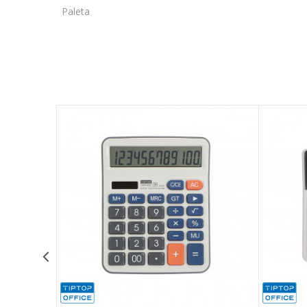
Paleta
Ime/Nadimak
Poruka
POŠALJI