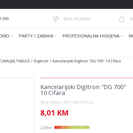
5 000
BRZA ISPORUKA
S
OMO
PARTY I ZABAVA
PROFESIONALNA HIGIJENA
M
ČUNALJKE,TABLICE
Digitroni
Kancelarijski Digitron ''DG 700'' 10 Cifara
Kancelarijski Digitron ''DG 700''
10 Cifara
Šifra artikla:
3871284103162
8,01
KM
Zalihe: