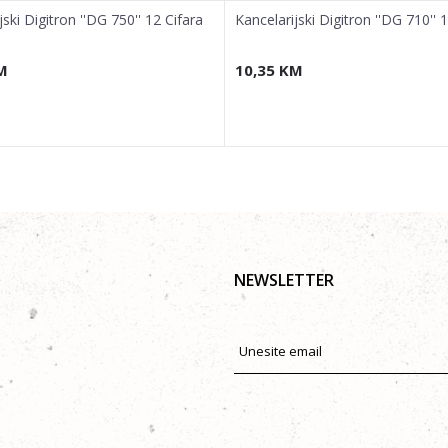
jski Digitron ''DG 750'' 12 Cifara
Kancelarijski Digitron ''DG 710'' 
M
10,35
KM
NEWSLETTER