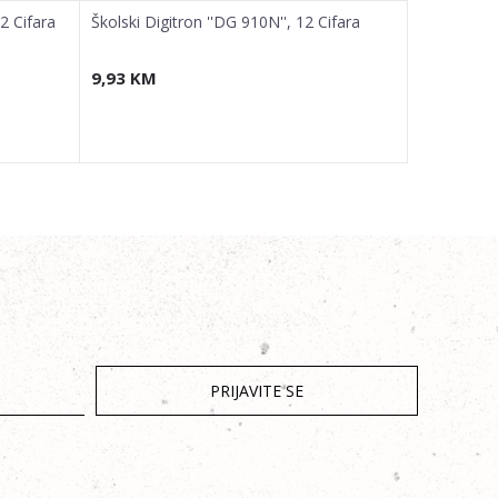
12 Cifara
Školski Digitron ''DG 910N'', 12 Cifara
Školski Dig
9,93
KM
9,93
KM
PRIJAVITE SE