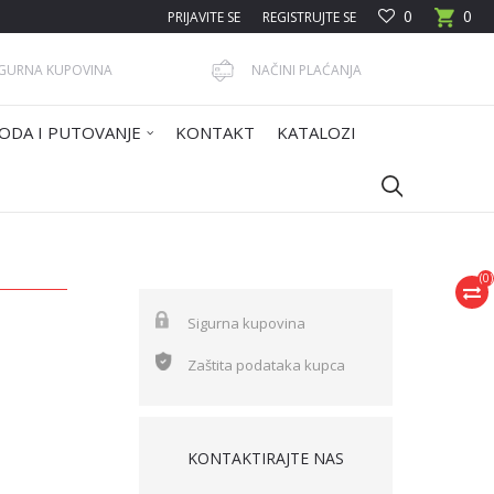
0
0
PRIJAVITE SE
REGISTRUJTE SE
IGURNA KUPOVINA
NAČINI PLAĆANJA
ODA I PUTOVANJE
KONTAKT
KATALOZI
(
0
)
Sigurna kupovina
Zaštita podataka kupca
KONTAKTIRAJTE NAS