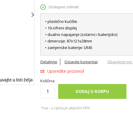
Dostupno odmah
• plastično kućište
• 10-cifreni displej
• dualno napajanje (solarno i baterijsko)
• dimenzije: 87x121x28mm
• zamjenske baterije: LR45
Detaljnije
Ostavite komentar
Obavijesti me 
Uporedite proizvod
vajte u listi želja
Količina:
DODAJ U KORPU
*mp - u cijenu je uključen PDV