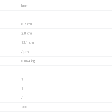
kom
8.7 cm
2.8 cm
12.1 cm
/ µm
0.064 kg
1
1
/
200