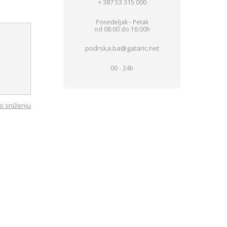
+ 387 53 315 000
Ponedeljak - Petak
od 08:00 do 16:00h
podrska.ba@gataric.net
00 - 24h
o sniženju