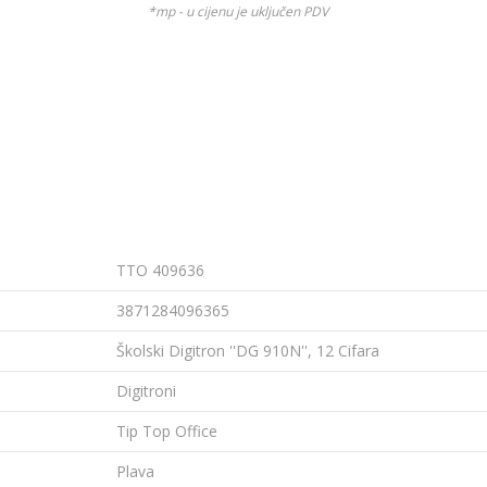
*mp - u cijenu je uključen PDV
TTO 409636
3871284096365
Školski Digitron ''DG 910N'', 12 Cifara
Digitroni
Tip Top Office
Plava