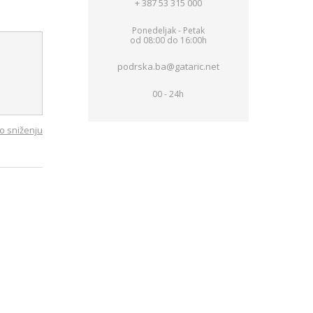
+ 387 53 315 000
Ponedeljak - Petak
od 08:00 do 16:00h
podrska.ba@gataric.net
00 - 24h
o sniženju