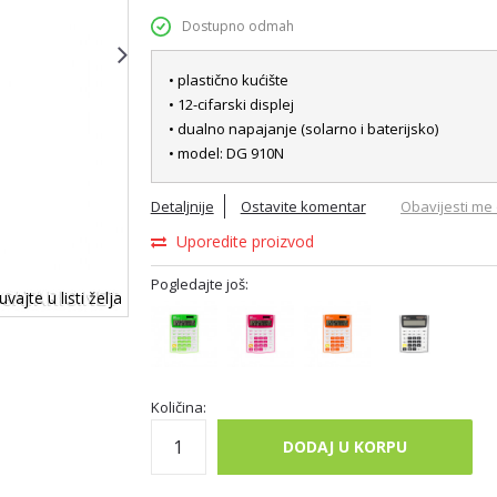
Dostupno odmah
• plastično kućište
• 12-cifarski displej
• dualno napajanje (solarno i baterijsko)
• model: DG 910N
Detaljnije
Ostavite komentar
Obavijesti me 
Uporedite proizvod
Pogledajte još:
vajte u listi želja
Količina:
DODAJ U KORPU