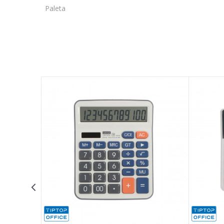
Paleta
Ime/Nadimak
Poruka
POŠALJI