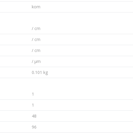
kom
/ cm
/ cm
/ cm
/ µm
0.101 kg
1
1
48
96