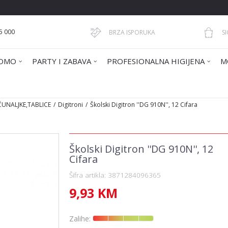
5 000
BRZA ISPORUKA
S
OMO
PARTY I ZABAVA
PROFESIONALNA HIGIJENA
M
ČUNALJKE,TABLICE
Digitroni
Školski Digitron ''DG 910N'', 12 Cifara
Školski Digitron ''DG 910N'', 12
Cifara
Šifra artikla:
3871284096365
9,93
KM
Zalihe: