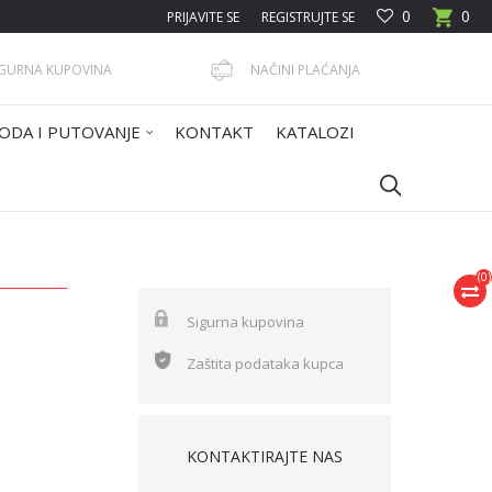
0
0
PRIJAVITE SE
REGISTRUJTE SE
IGURNA KUPOVINA
NAČINI PLAĆANJA
ODA I PUTOVANJE
KONTAKT
KATALOZI
(
0
)
Sigurna kupovina
Zaštita podataka kupca
KONTAKTIRAJTE NAS