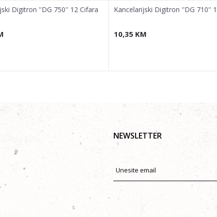
jski Digitron ''DG 750'' 12 Cifara
Kancelarijski Digitron ''DG 710'' 
M
10,35
KM
NEWSLETTER