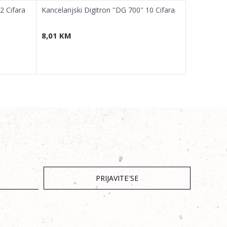
12 Cifara
Kancelarijski Digitron ''DG 700'' 10 Cifara
Školski Dig
8,01
KM
9,93
KM
PRIJAVITE SE