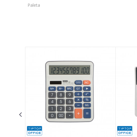
Paleta
Ime/Nadimak
Poruka
POŠALJI