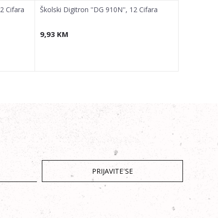
12 Cifara
Školski Digitron ''DG 910N'', 12 Cifara
Školski Dig
9,93
KM
9,93
KM
PRIJAVITE SE