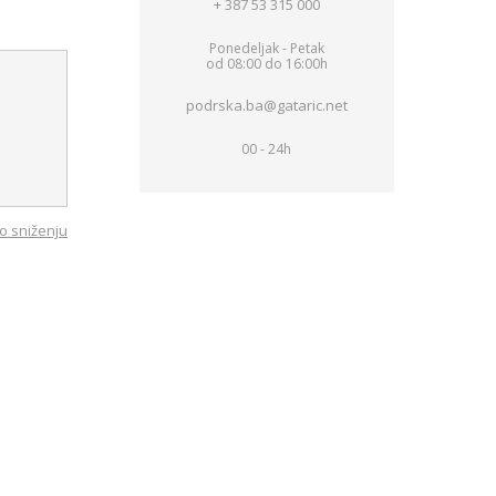
+ 387 53 315 000
Ponedeljak - Petak
od 08:00 do 16:00h
podrska.ba@gataric.net
00 - 24h
o sniženju