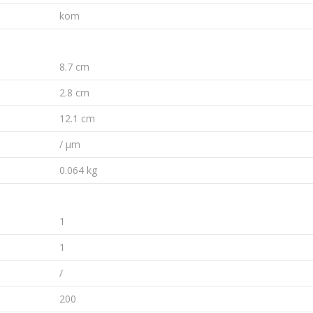
kom
8.7 cm
2.8 cm
12.1 cm
/ µm
0.064 kg
1
1
/
200