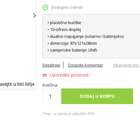
Dostupno odmah
• plastično kućište
• 10-cifreni displej
• dualno napajanje (solarno i baterijsko)
• dimenzije: 87x121x28mm
• zamjenske baterije: LR45
Detaljnije
Ostavite komentar
Obavijesti me 
Uporedite proizvod
vajte u listi želja
Količina:
DODAJ U KORPU
*mp - u cijenu je uključen PDV