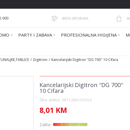
5 000
BRZA ISPORUKA
S
OMO
PARTY I ZABAVA
PROFESIONALNA HIGIJENA
M
ČUNALJKE,TABLICE
Digitroni
Kancelarijski Digitron ''DG 700'' 10 Cifara
Kancelarijski Digitron ''DG 700''
10 Cifara
Šifra artikla:
3871284103162
8,01
KM
Zalihe: