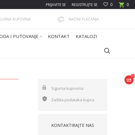
0
0
PRIJAVITE SE
REGISTRUJTE SE
IGURNA KUPOVINA
NAČINI PLAĆANJA
ODA I PUTOVANJE
KONTAKT
KATALOZI
(
0
)
Sigurna kupovina
Zaštita podataka kupca
KONTAKTIRAJTE NAS