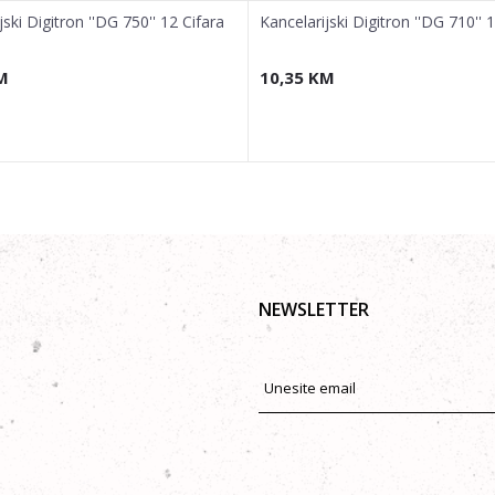
jski Digitron ''DG 750'' 12 Cifara
Kancelarijski Digitron ''DG 710'' 
M
10,35
KM
NEWSLETTER