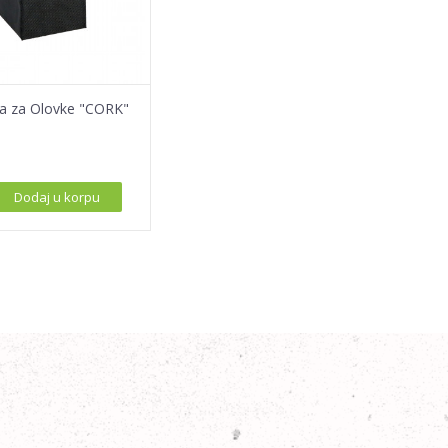
ša za Olovke "CORK"
Dodaj u korpu