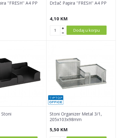
ira ''FRESH'' A4 PP
Držač Papira ''FRESH'' A4 PP
4,10
KM
Dodaj u korpu
 Stoni
Stoni Organizer Metal 3/1,
205x103x98mm
5,50
KM