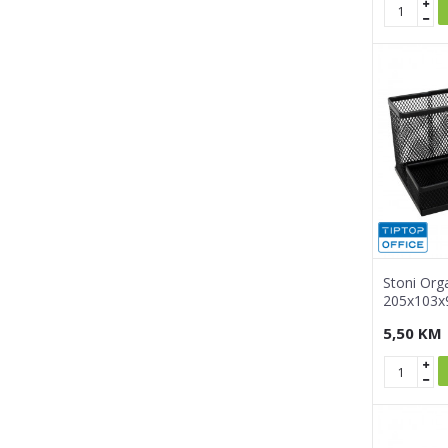
Stoni Org
205x103
5,50
KM