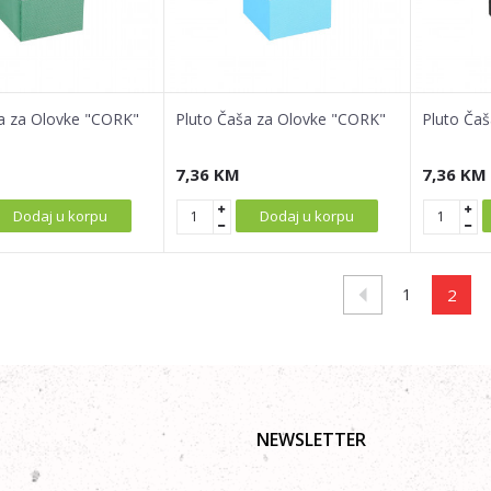
a za Olovke "CORK"
Pluto Čaša za Olovke "CORK"
Pluto Ča
7,36
KM
7,36
KM
Dodaj u korpu
Dodaj u korpu
1
2
NEWSLETTER