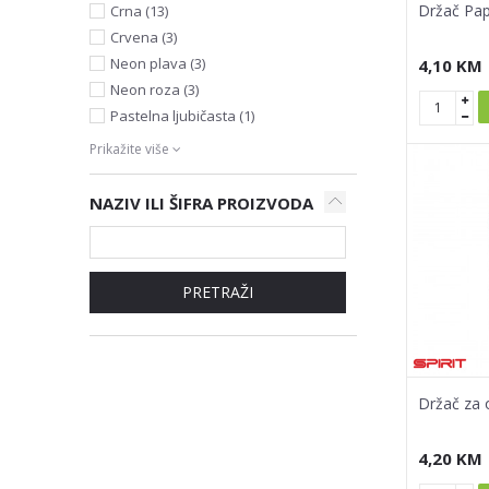
Držač Pap
Crna (13)
Crvena (3)
Neon plava (3)
4,10
KM
Neon roza (3)
Pastelna ljubičasta (1)
Prikažite više
NAZIV ILI ŠIFRA PROIZVODA
PRETRAŽI
Držač za 
4,20
KM