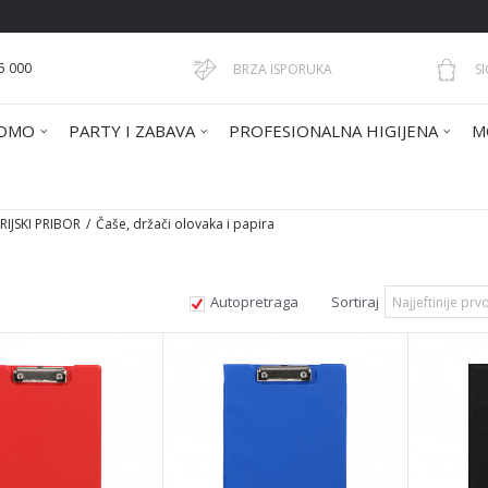
5 000
BRZA ISPORUKA
S
OMO
PARTY I ZABAVA
PROFESIONALNA HIGIJENA
M
IJSKI PRIBOR
Čaše, držači olovaka i papira
Autopretraga
Sortiraj