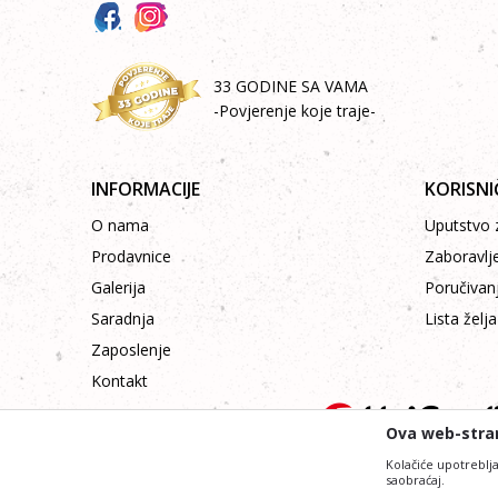
33 GODINE SA VAMA
-Povjerenje koje traje-
INFORMACIJE
KORISNI
O nama
Uputstvo z
Prodavnice
Zaboravlj
Galerija
Poručivan
Saradnja
Lista želja
Zaposlenje
Kontakt
Ova web-stran
Kolačiće upotreblja
saobraćaj.