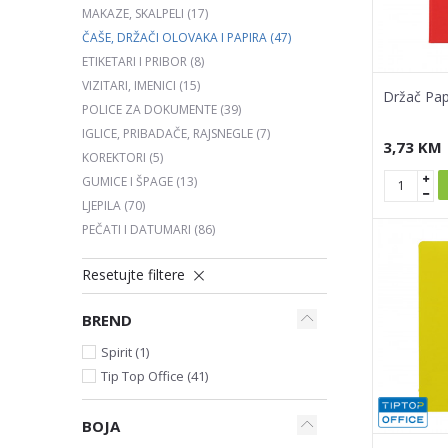
MAKAZE, SKALPELI
(17)
ČAŠE, DRŽAČI OLOVAKA I PAPIRA
(47)
ETIKETARI I PRIBOR
(8)
VIZITARI, IMENICI
(15)
Držač Pap
POLICE ZA DOKUMENTE
(39)
IGLICE, PRIBADAČE, RAJSNEGLE
(7)
3,73
KM
KOREKTORI
(5)
GUMICE I ŠPAGE
(13)
LJEPILA
(70)
PEČATI I DATUMARI
(86)
Resetujte filtere
BREND
Spirit (1)
Tip Top Office (41)
BOJA