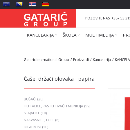
POZOVITE NAS: +387 53 31
KANCELARIJA
ŠKOLA
MULTIMEDIJA
PR
Gataric International Group
Proizvodi
Kancelarija
KANCELAR
Čaše, držači olovaka i papira
BUŠAČI
(20)
HEFTALICE, RASHEFTIVAČI I MUNICIJA
(59)
SPAJALICE
(10)
NAKVASNICE, LUPE
(8)
DIGITRONI
(10)