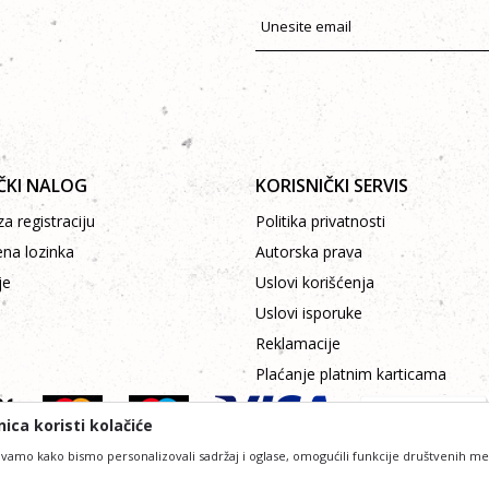
ČKI NALOG
KORISNIČKI SERVIS
a registraciju
Politika privatnosti
ena lozinka
Autorska prava
je
Uslovi korišćenja
Uslovi isporuke
Reklamacije
Plaćanje platnim karticama
ica koristi kolačiće
vamo kako bismo personalizovali sadržaj i oglase, omogućili funkcije društvenih medij