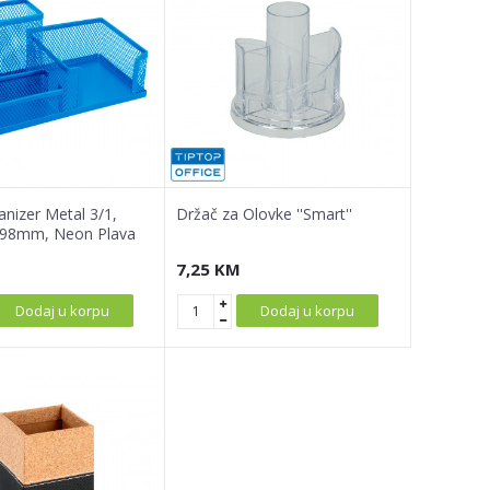
anizer Metal 3/1,
Držač za Olovke ''Smart''
98mm, Neon Plava
7,25
KM
Dodaj u korpu
Dodaj u korpu