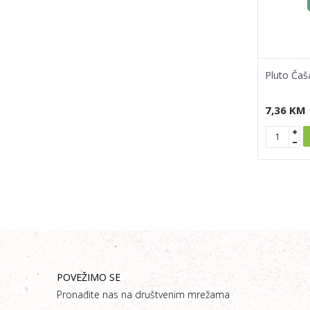
Pluto Čaš
7,36
KM
POVEŽIMO SE
Pronađite nas na društvenim mrežama