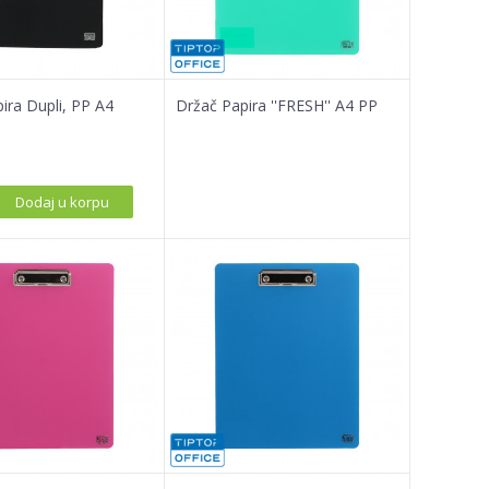
ira Dupli, PP A4
Držač Papira ''FRESH'' A4 PP
Dodaj u korpu