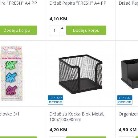
ira ''FRESH'' A4 PP
Držač Papira ''FRESH'' A4 PP
Držač Pap
4,10
KM
Dodaj u korpu
Dodaj u korpu
olovke 3/1
Držač za Kocka Blok Metal,
Organizer
100x100x90mm
4,20
KM
4,90
KM