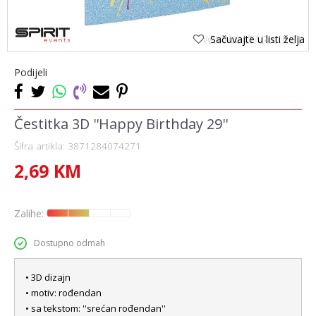
Sačuvajte u listi želja
Podijeli
Čestitka 3D ''Happy Birthday 29''
Šifra artikla:
3871284074271
2,69
KM
Zalihe:
Dostupno odmah
• 3D dizajn
• motiv: rođendan
• sa tekstom: ''srećan rođendan''