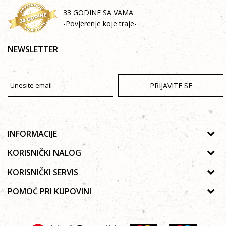
33 GODINE SA VAMA
-Povjerenje koje traje-
NEWSLETTER
PRIJAVITE SE
INFORMACIJE
O nama
KORISNIČKI NALOG
Prodavnice
Uputstvo za registraciju
KORISNIČKI SERVIS
Galerija
Zaboravljena lozinka
Politika privatnosti
POMOĆ PRI KUPOVINI
Saradnja
Poručivanje
Autorska prava
Zaposlenje
Kako kupiti online?
Lista želja
Uslovi korišćenja
Kontakt
Najčešća pitanja