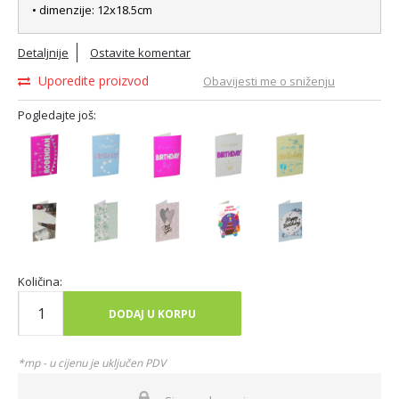
• dimenzije: 12x18.5cm
Detaljnije
Ostavite komentar
Uporedite proizvod
Obavijesti me o sniženju
Pogledajte još:
Količina:
DODAJ U KORPU
*mp - u cijenu je uključen PDV