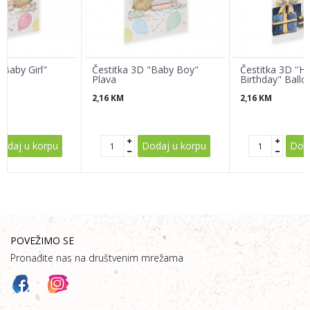
Poruka
"Baby Girl"
Čestitka 3D "Baby Boy"
Čestitka 3D ''H
Plava
Birthday" Ballo
2,16
KM
2,16
KM
POŠALJI
odaj u korpu
Dodaj u korpu
Doda
POVEŽIMO SE
Pronađite nas na društvenim mrežama