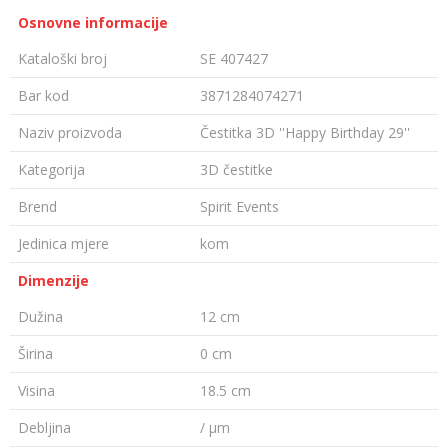
Osnovne informacije
Kataloški broj
SE 407427
Bar kod
3871284074271
Naziv proizvoda
Čestitka 3D ''Happy Birthday 29''
Kategorija
3D čestitke
Brend
Spirit Events
Jedinica mjere
kom
Dimenzije
Dužina
12 cm
Širina
0 cm
Visina
18.5 cm
Debljina
/ µm