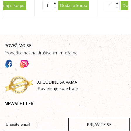
odaj u korpu
Dodaj u korpu
Doda
POVEŽIMO SE
Pronađite nas na društvenim mrežama
33 GODINE SA VAMA
-Povjerenje koje traje-
NEWSLETTER
PRIJAVITE SE