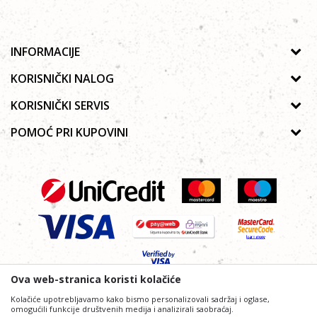
INFORMACIJE
O nama
KORISNIČKI NALOG
Prodavnice
Uputstvo za registraciju
KORISNIČKI SERVIS
Galerija
Zaboravljena lozinka
Politika privatnosti
POMOĆ PRI KUPOVINI
Saradnja
Poručivanje
Autorska prava
Zaposlenje
Kako kupiti online?
Lista želja
Uslovi korišćenja
Kontakt
Najčešća pitanja
Uslovi isporuke
Reklamacije
Plaćanje platnim karticama
Ova web-stranica koristi kolačiće
Kolačiće upotrebljavamo kako bismo personalizovali sadržaj i oglase,
omogućili funkcije društvenih medija i analizirali saobraćaj.
Nastojimo da budemo što precizniji i profesionalniji u opisu proizvoda,