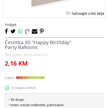
Sačuvajte u listi želja
Podijeli
Čestitka 3D ''Happy Birthday"
Party Balloons
Šifra artikla:
3873516005213
2,16
KM
Zalihe:
Dostupno odmah
• 3D dizajn
• motiv: srećan rođendan, parti baloni