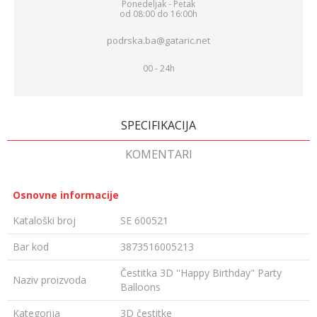
Ponedeljak - Petak
od 08:00 do 16:00h
podrska.ba@gataric.net
00 - 24h
SPECIFIKACIJA
KOMENTARI
Osnovne informacije
Kataloški broj
SE 600521
Bar kod
3873516005213
Čestitka 3D ''Happy Birthday" Party
Naziv proizvoda
Balloons
Kategorija
3D čestitke