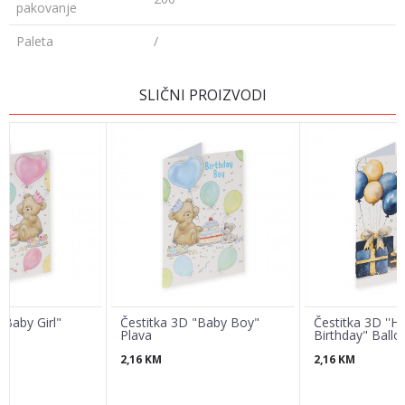
pakovanje
Paleta
/
Ime/Nadimak
SLIČNI PROIZVODI
Email
Poruka
"Baby Girl"
Čestitka 3D "Baby Boy"
Čestitka 3D ''H
Plava
Birthday" Ballo
2,16
KM
2,16
KM
POŠALJI