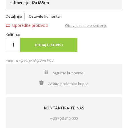
• dimenzije: 12x18.5cm
Detaljnije
Ostavite komentar
Uporedite proizvod
Obavijesti me o sniženju
Količina:
DODAJ U KORPU
*mp - u cijenu je uključen PDV
Sigurna kupovina
Zaštita podataka kupca
KONTAKTIRAJTE NAS
+ 387 53 315 000