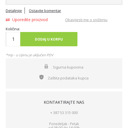
Detaljnije
Ostavite komentar
Uporedite proizvod
Obavijesti me o sniženju
Količina:
DODAJ U KORPU
*mp - u cijenu je uključen PDV
Sigurna kupovina
Zaštita podataka kupca
KONTAKTIRAJTE NAS
+ 387 53 315 000
Ponedeljak - Petak
od 08:00 do 16:00h