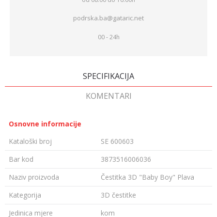
podrska.ba@gataric.net
00 - 24h
SPECIFIKACIJA
KOMENTARI
Osnovne informacije
Kataloški broj
SE 600603
Bar kod
3873516006036
Naziv proizvoda
Čestitka 3D "Baby Boy" Plava
Kategorija
3D čestitke
Jedinica mjere
kom