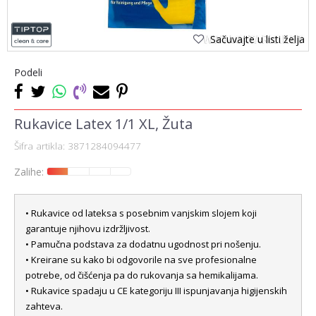
Sačuvajte u listi želja
Podeli
Rukavice Latex 1/1 XL, Žuta
Šifra artikla:
3871284094477
Zalihe:
• Rukavice od lateksa s posebnim vanjskim slojem koji
garantuje njihovu izdržljivost.
• Pamučna podstava za dodatnu ugodnost pri nošenju.
• Kreirane su kako bi odgovorile na sve profesionalne
potrebe, od čišćenja pa do rukovanja sa hemikalijama.
• Rukavice spadaju u CE kategoriju III ispunjavanja higijenskih
zahteva.