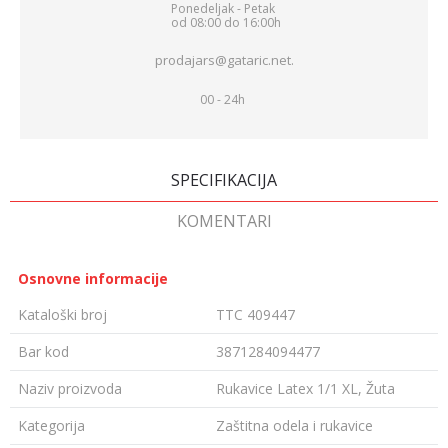
Ponedeljak - Petak
od 08:00 do 16:00h
prodajars@gataric.net.
00 - 24h
SPECIFIKACIJA
KOMENTARI
Osnovne informacije
Kataloški broj
TTC 409447
Bar kod
3871284094477
Naziv proizvoda
Rukavice Latex 1/1 XL, Žuta
Kategorija
Zaštitna odela i rukavice