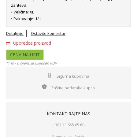
zahteva.
• Veličina: XL
• Pakovanje: 1/1
Detaljnije
Ostavite komentar
Uporedite proizvod
CENA NA UPIT
*mp - u cijenu je uključen PDV
Sigurna kupovina
Zaštita podataka kupca
KONTAKTIRAJTE NAS
+381 11 655 65 60
Ponedeljak - Petak