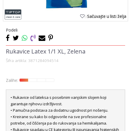
Sačuvajte u listi želja
Podeli
Rukavice Latex 1/1 XL, Zelena
Šifra artikla:
3871284094514
Zalihe:
• Rukavice od lateksa s posebnim vanjskim slojem koji
garantuje njihovu izdržljivost.
• Pamučna podstava za dodatnu ugodnost pri nošenju.
• Kreirane su kako bi odgovorile na sve profesionalne
potrebe, od čišćenja pa do rukovanja sa hemikalijama.
• Rukavice spadaju u CE kategoriju III ispunjavanja higijenskih