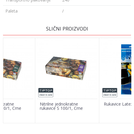
Paleta
/
OSTAVI KOMENTAR
SLIČNI PROIZVODI
Ime/Nadimak
Email adresa
Poruka
nokratne
Nitrilne jednokratne
Rukavice Latex 
100/1, Crne
rukavice S 100/1, Crne
POŠALJI