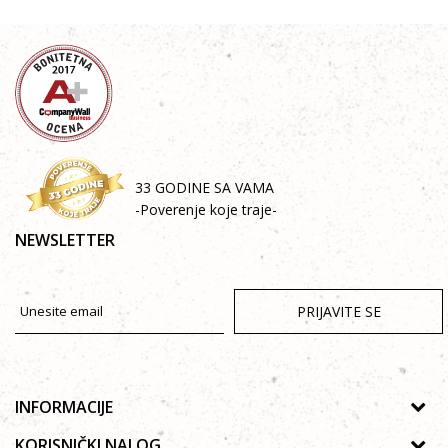
33 GODINE SA VAMA
-Poverenje koje traje-
NEWSLETTER
PRIJAVITE SE
INFORMACIJE
O nama
KORISNIČKI NALOG