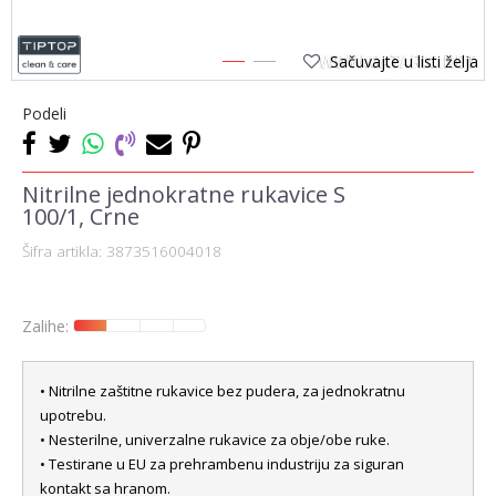
Sačuvajte u listi želja
1
2
Podeli
Nitrilne jednokratne rukavice S
100/1, Crne
Šifra artikla:
3873516004018
Zalihe:
• Nitrilne zaštitne rukavice bez pudera, za jednokratnu
upotrebu.
• Nesterilne, univerzalne rukavice za obje/obe ruke.
• Testirane u EU za prehrambenu industriju za siguran
kontakt sa hranom.