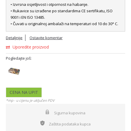
• Izvrsna osjetljivost i otpornost na habanje.
• Rukavice su izrađene po standardima CE sertifikatu, ISO
9001 i EN ISO 13485.
• Čuvati u originalnoj ambalaži na temperaturi od 10 do 30° C.
Detaljnije
Ostavite komentar
Uporedite proizvod
Pogledajte još:
CENA NA UPIT
*mp - u cijenu je uključen PDV
Sigurna kupovina
Zaštita podataka kupca