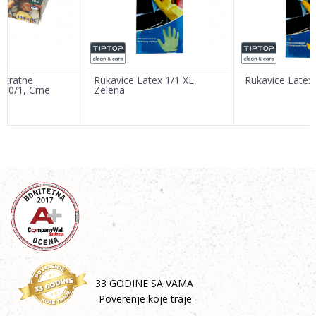
Poruka
nokratne
Rukavice Latex 1/1 XL,
Rukavice Latex 
100/1, Crne
Zelena
POŠALJI
33 GODINE SA VAMA
-Poverenje koje traje-