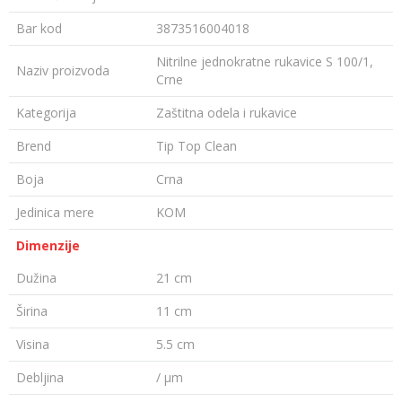
Bar kod
3873516004018
Nitrilne jednokratne rukavice S 100/1,
Naziv proizvoda
Crne
Kategorija
Zaštitna odela i rukavice
Brend
Tip Top Clean
Boja
Crna
Jedinica mere
KOM
Dimenzije
Dužina
21 cm
Širina
11 cm
Visina
5.5 cm
Debljina
/ µm