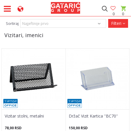
0
0
Filteri
Sortiraj
Vizitari, imenici
Vizitar stolni, metalni
Držač Vizit Kartica ''BC70''
78,00
RSD
150,00
RSD