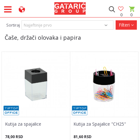
0
0
Filteri
Sortiraj
Čaše, držači olovaka i papira
Kutija za spajalice
Kutija za Spajalice "CH25"
78,00
RSD
81,60
RSD