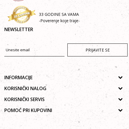
33 GODINE SA VAMA
-Poverenje koje traje-
NEWSLETTER
PRIJAVITE SE
INFORMACIJE
O nama
KORISNIČKI NALOG
Prodavnice
Uputsvo za registraciju
KORISNIČKI SERVIS
Galerija
Zaboravljena lozinka
Politika privatnosti
POMOĆ PRI KUPOVINI
Saradnja
Moja korpa
Autorska prava
Zaposlenje
Kako kupiti Online
Lista želja
Uslovi korišćenja
Kontakt
Poručivanje telefonom ili e-mailom