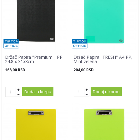
Držač Papira ''Premium'', PP
Držač Papira ''FRESH'' A4 PP,
24.8 x 31x8cm
Mint zelena
168,00
RSD
204,00
RSD
Dodaj u korpu
Dodaj u korpu