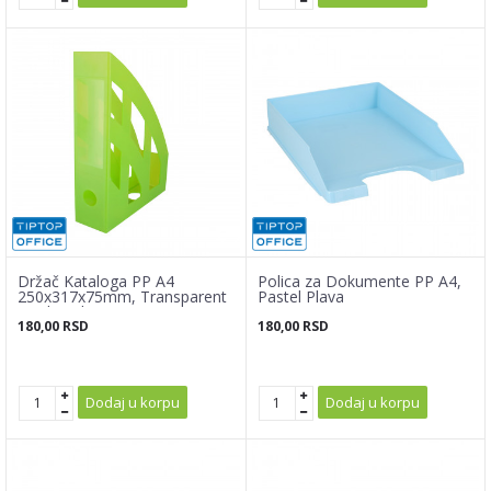
Držač Kataloga PP A4
Polica za Dokumente PP A4,
250x317x75mm, Transparent
Pastel Plava
svetlo zelena
180,00
RSD
180,00
RSD
Dodaj u korpu
Dodaj u korpu