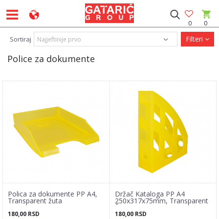
0
0
Filteri
Sortiraj
Police za dokumente
Polica za dokumente PP A4,
Držač Kataloga PP A4
Transparent žuta
250x317x75mm, Transparent
Žuta
180,00
RSD
180,00
RSD