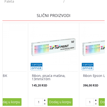
Paleta
/
OSTAVI KOMENTAR
SLIČNI PROIZVODI
Ime/Nadimak
Email adresa
Poruka
30 BK
Ribon, pisaća mašina,
Ribon Epson L
13mmx10m
145,20
RSD
396,00
RSD
POŠALJI
odaj u korpu
Dodaj u korpu
Doda