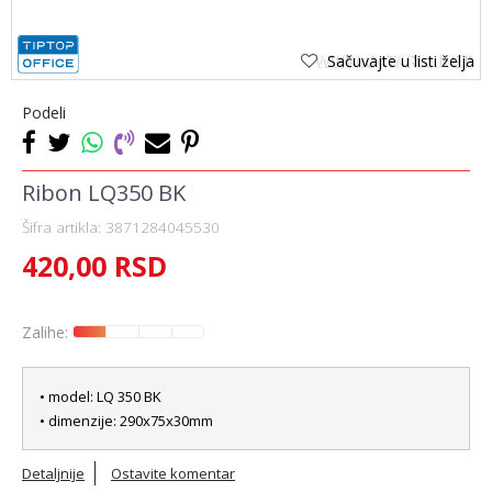
Sačuvajte u listi želja
Podeli
Ribon LQ350 BK
Šifra artikla:
3871284045530
420,00
RSD
Zalihe:
• model: LQ 350 BK
• dimenzije: 290x75x30mm
Detaljnije
Ostavite komentar