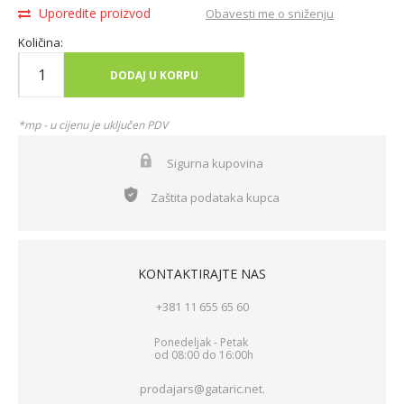
Uporedite proizvod
Obavesti me o sniženju
Količina:
DODAJ U KORPU
*mp - u cijenu je uključen PDV
Sigurna kupovina
Zaštita podataka kupca
KONTAKTIRAJTE NAS
+381 11 655 65 60
Ponedeljak - Petak
od 08:00 do 16:00h
prodajars@gataric.net.