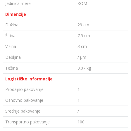
Jedinica mere
KOM
Dimenzije
Dužina
29 cm
Širina
7.5 cm
Visina
3 cm
Debljina
/ µm
Težina
0.07 kg
Logističke informacije
Prodajno pakovanje
1
Osnovno pakovanje
1
Srednje pakovanje
/
Transportno pakovanje
100