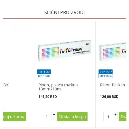
OSTAVI KOMENTAR
SLIČNI PROIZVODI
Ime/Nadimak
Email adresa
Poruka
30 BK
Ribon, pisaća mašina,
Ribon Pelikan 
13mmx10m
145,20
RSD
126,00
RSD
POŠALJI
odaj u korpu
Dodaj u korpu
Doda