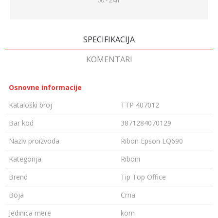
00 - 24h
SPECIFIKACIJA
KOMENTARI
Osnovne informacije
Kataloški broj
TTP 407012
Bar kod
3871284070129
Naziv proizvoda
Ribon Epson LQ690
Kategorija
Riboni
Brend
Tip Top Office
Boja
Crna
Jedinica mere
kom