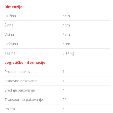
Dimenzije
Dužina
/ cm
Širina
/ cm
Visina
/ cm
Debljina
/ µm
Težina
0.14 kg
Logističke informacije
Prodajno pakovanje
1
Osnovno pakovanje
1
Srednje pakovanje
/
Transportno pakovanje
56
Paleta
/