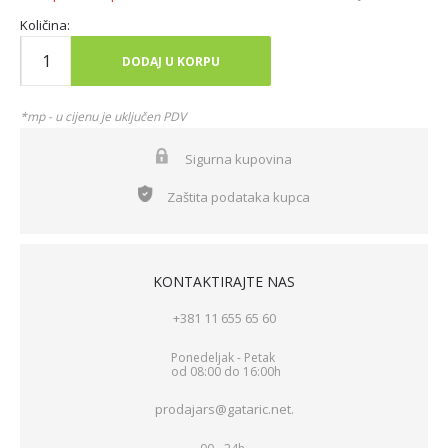
Količina:
DODAJ U KORPU
*mp - u cijenu je uključen PDV
Sigurna kupovina
Zaštita podataka kupca
KONTAKTIRAJTE NAS
+381 11 655 65 60
Ponedeljak - Petak
od 08:00 do 16:00h
prodajars@gataric.net.