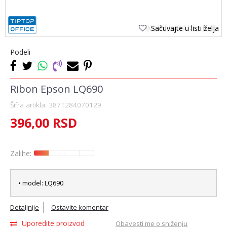
Sačuvajte u listi želja
Podeli
Ribon Epson LQ690
Šifra artikla:
3871284070129
396,00
RSD
Zalihe:
• model: LQ690
Detaljnije
Ostavite komentar
Uporedite proizvod
Obavesti me o sniženju