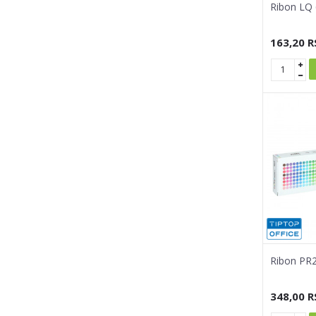
Ribon LQ
163,20
R
Ribon PR2 
348,00
R