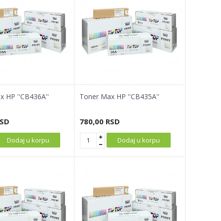
 HP ''CB436A''
Toner Max HP ''CB435A''
SD
780,00
RSD
Dodaj u korpu
Dodaj u korpu