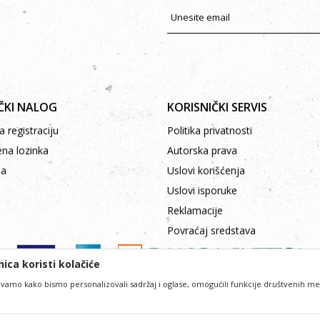
ČKI NALOG
KORISNIČKI SERVIS
 registraciju
Politika privatnosti
ena lozinka
Autorska prava
pa
Uslovi korišćenja
Uslovi isporuke
Reklamacije
Povraćaj sredstava
ica koristi kolačiće
vamo kako bismo personalizovali sadržaj i oglase, omogućili funkcije društvenih medij
ofesionalniji u opisu proizvoda, prikazu slika i samih cena, ali ne možemo garantovati da su 