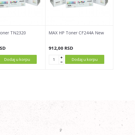
Toner TN2320
MAX HP Toner CF244A New
SD
912,00
RSD
Dodaj u korpu
Dodaj u korpu