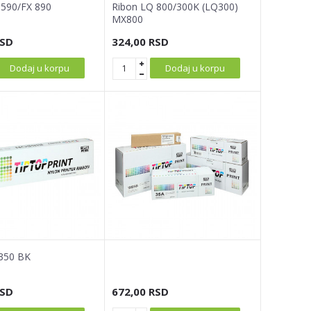
 590/FX 890
Ribon LQ 800/300K (LQ300)
MX800
SD
324,00
RSD
Dodaj u korpu
Dodaj u korpu
350 BK
SD
672,00
RSD