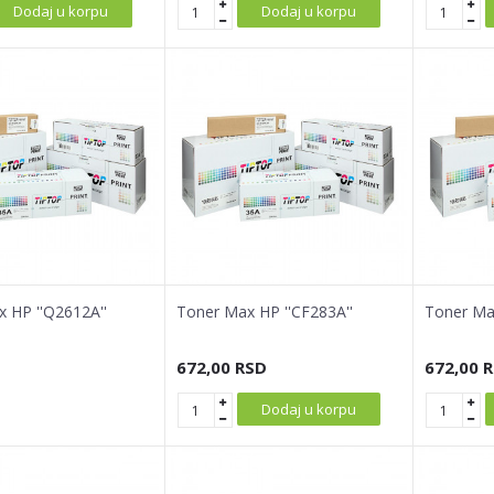
Dodaj u korpu
Dodaj u korpu
 HP ''Q2612A''
Toner Max HP ''CF283A''
Toner Max
672,00
RSD
672,00
R
Dodaj u korpu