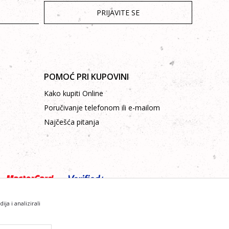
PRIJAVITE SE
POMOĆ PRI KUPOVINI
Kako kupiti Online
Poručivanje telefonom ili e-mailom
Najčešća pitanja
a i analizirali
sve informacije kompletne i bez grešaka.