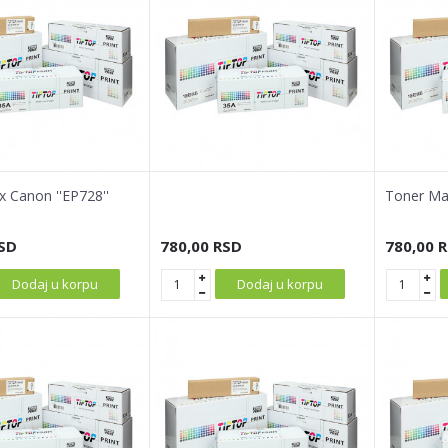
 Canon ''EP728''
Toner Max
SD
780,00
RSD
780,00
R
Dodaj u korpu
Dodaj u korpu