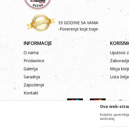
33 GODINE SA VAMA
-Poverenje koje traje-
INFORMACIJE
KORISNI
O nama
Uputsvo za
Prodavnice
Zaboravlj
Galerija
Moja kor
Saradnja
Lista želja
Zaposlenje
Kontakt
Ova web-stran
Kolačiće upotreblja
saobraćaj.
Nastojimo da budemo što precizniji i pr