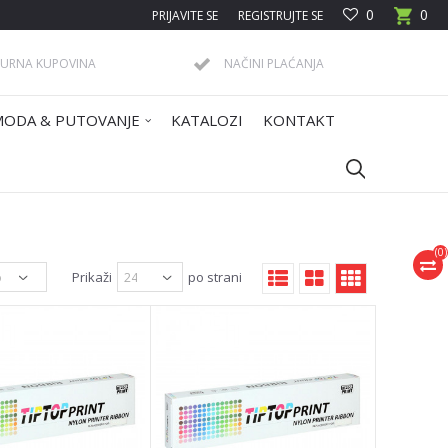
0
0
PRIJAVITE SE
REGISTRUJTE SE
GURNA KUPOVINA
NAČINI PLAĆANJA
MODA & PUTOVANJE
KATALOZI
KONTAKT
(
0
)
Prikaži
po strani