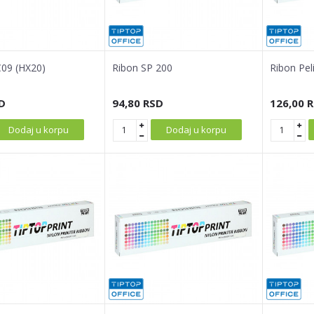
09 (HX20)
Ribon SP 200
Ribon Pe
D
94,80
RSD
126,00
R
Dodaj u korpu
Dodaj u korpu