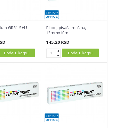
likan GR51 S+U
Ribon, pisaća mašina,
13mmx10m
SD
145,20
RSD
Dodaj u korpu
Dodaj u korpu