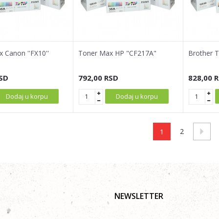
 Canon ''FX10''
Toner Max HP "CF217A"
Brother 
SD
792,00
RSD
828,00
R
Dodaj u korpu
Dodaj u korpu
1
2
NEWSLETTER