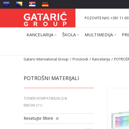
POZOVITE NAS: +381 11 65
KANCELARIJA
ŠKOLA
MULTIMEDIJA
PR
Gataric International Group
Proizvodi
Kancelarija
POTROŠN
POTROŠNI MATERIJALI
TONERI KOMPATIBILNI
(24)
RIBONI
(11)
Resetujte filtere