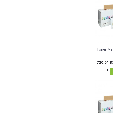
Toner Max
720,01
R