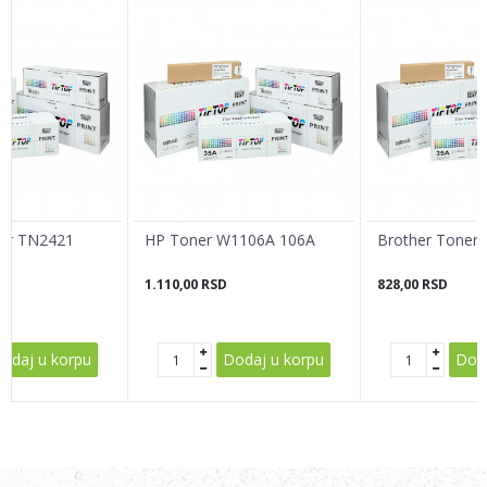
Ime/Nadimak
Email adresa
Poruka
ner TN2421
HP Toner W1106A 106A
Brother Toner
1.110,00
RSD
828,00
RSD
POŠALJI
odaj u korpu
Dodaj u korpu
Doda