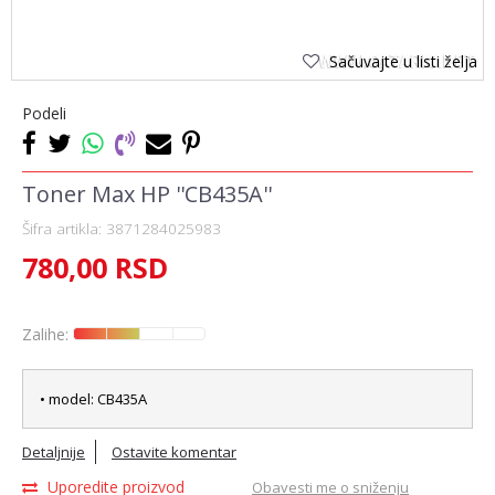
Sačuvajte u listi želja
Podeli
Toner Max HP ''CB435A''
Šifra artikla:
3871284025983
780,00
RSD
Zalihe:
• model: CB435A
Detaljnije
Ostavite komentar
Uporedite proizvod
Obavesti me o sniženju