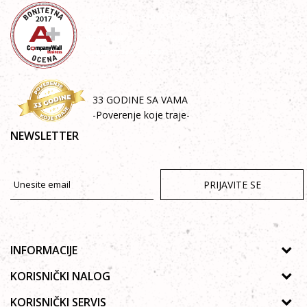
33 GODINE SA VAMA
-Poverenje koje traje-
NEWSLETTER
PRIJAVITE SE
INFORMACIJE
O nama
KORISNIČKI NALOG
Prodavnice
Uputsvo za registraciju
KORISNIČKI SERVIS