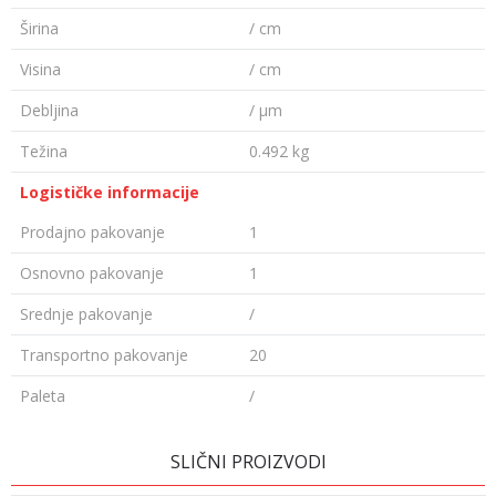
Širina
/ cm
Visina
/ cm
Debljina
/ µm
Težina
0.492 kg
Logističke informacije
Prodajno pakovanje
1
Osnovno pakovanje
1
Srednje pakovanje
/
Transportno pakovanje
20
Paleta
/
OSTAVI KOMENTAR
SLIČNI PROIZVODI