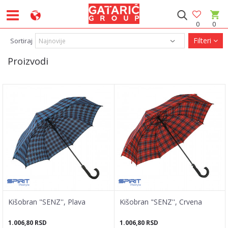
0
0
Filteri
Sortiraj
Proizvodi
Kišobran "SENZ'', Plava
Kišobran "SENZ'', Crvena
1.006,80
RSD
1.006,80
RSD