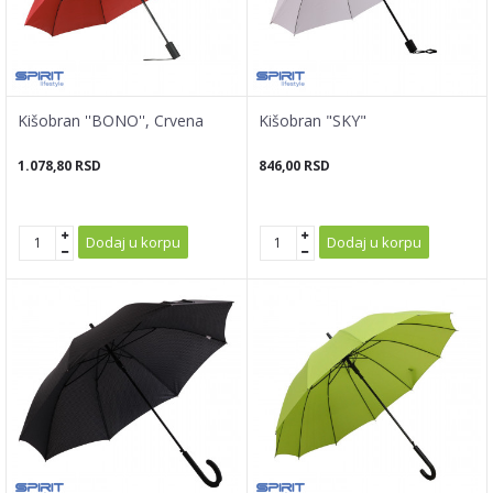
Kišobran ''BONO'', Crvena
Kišobran "SKY"
1.078,80
RSD
846,00
RSD
Dodaj u korpu
Dodaj u korpu