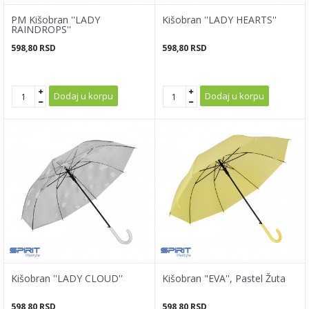
PM Kišobran ''LADY
Kišobran ''LADY HEARTS''
RAINDROPS''
598,80
RSD
598,80
RSD
Dodaj u korpu
Dodaj u korpu
Kišobran ''LADY CLOUD''
Kišobran "EVA'', Pastel Žuta
598,80
RSD
598,80
RSD