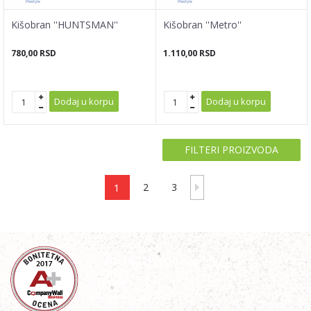
Kišobran ''HUNTSMAN''
Kišobran ''Metro''
780,00
RSD
1.110,00
RSD
Dodaj u korpu
Dodaj u korpu
FILTERI PROIZVODA
1
2
3