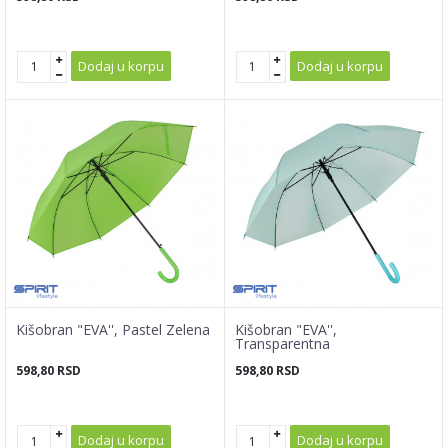
Dodaj u korpu
Dodaj u korpu
Kišobran "EVA'', Pastel Zelena
Kišobran "EVA'',
Transparentna
598,80
RSD
598,80
RSD
Dodaj u korpu
Dodaj u korpu