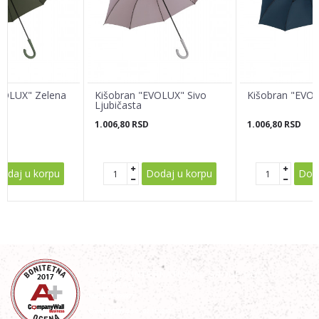
Email adresa
Poruka
VOLUX" Zelena
Kišobran "EVOLUX" Sivo
Kišobran "EVOL
Ljubičasta
1.006,80
RSD
1.006,80
RSD
POŠALJI
odaj u korpu
Dodaj u korpu
Doda