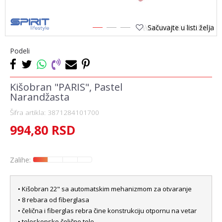
Sačuvajte u listi želja
1
2
3
Podeli
Kišobran "PARIS", Pastel
Narandžasta
Šifra artikla:
3871284101700
994,80
RSD
Zalihe:
• Kišobran 22" sa automatskim mehanizmom za otvaranje
• 8 rebara od fiberglasa
• čelična i fiberglas rebra čine konstrukciju otpornu na vetar
• teleskopsko čelično telo