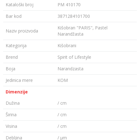
Kataloški broj
PM 410170
Bar kod
3871284101700
Kišobran "PARIS", Pastel
Naziv proizvoda
Narandžasta
Kategorija
Kišobrani
Brend
Spirit of Lifestyle
Boja
Narandzasta
Jedinica mere
KOM
Dimenzije
Dužina
/ cm
Širina
/ cm
Visina
/ cm
Debljina
/ µm