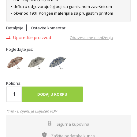
• drška u odgovarajućoj boji sa gumiranom završnicom
• okvir od 190T Pongee materijala sa prugastim printom
Detaljnije
Ostavite komentar
Uporedite proizvod
Obavesti me o sniženju
Pogledajte još:
Količina:
DODAJ U KORPU
*mp - u cijenu je uključen PDV
Sigurna kupovina
Zaštita podataka kupca