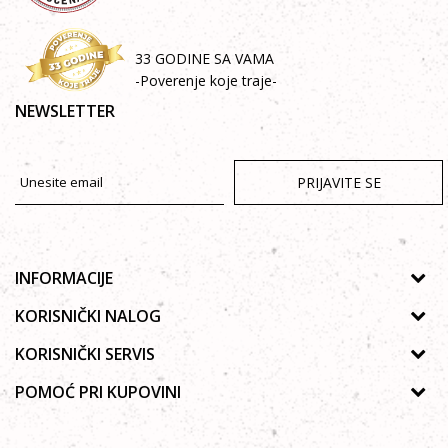
33 GODINE SA VAMA
-Poverenje koje traje-
NEWSLETTER
PRIJAVITE SE
INFORMACIJE
O nama
KORISNIČKI NALOG
Prodavnice
Uputsvo za registraciju
KORISNIČKI SERVIS
Galerija
Zaboravljena lozinka
Politika privatnosti
POMOĆ PRI KUPOVINI
Saradnja
Moja korpa
Autorska prava
Zaposlenje
Kako kupiti Online
Lista želja
Uslovi korišćenja