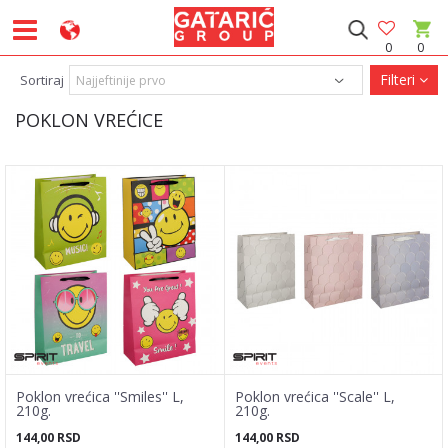
0
0
Filteri
Sortiraj
POKLON VREĆICE
Poklon vrećica ''Smiles'' L,
Poklon vrećica ''Scale'' L,
210g.
210g.
144,00
RSD
144,00
RSD