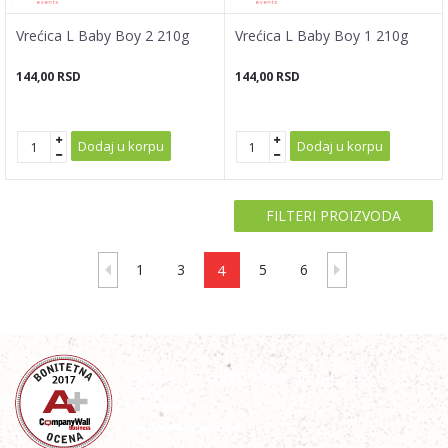
Vrećica L Baby Boy 2 210g
Vrećica L Baby Boy 1 210g
144,00
RSD
144,00
RSD
Dodaj u korpu
Dodaj u korpu
FILTERI PROIZVODA
1
3
4
5
6