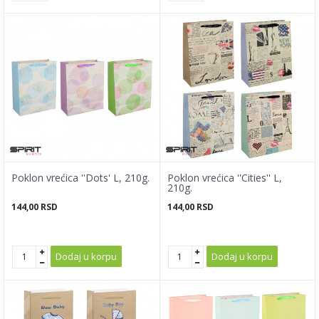
Poklon vrećica ''Dots' L, 210g.
Poklon vrećica ''Cities'' L,
210g.
144,00
RSD
144,00
RSD
Dodaj u korpu
Dodaj u korpu