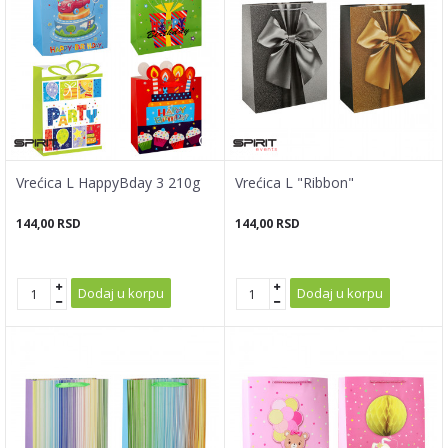
Vrećica L HappyBday 3 210g
Vrećica L "Ribbon"
144,00
RSD
144,00
RSD
Dodaj u korpu
Dodaj u korpu