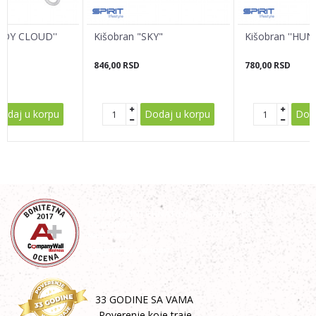
LADY CLOUD''
Kišobran "SKY"
Kišobran ''HU
846,00
RSD
780,00
RSD
POŠALJI
odaj u korpu
Dodaj u korpu
Doda
33 GODINE SA VAMA
-Poverenje koje traje-