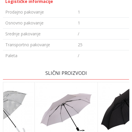
Logističke informacije
Prodajno pakovanje
1
Osnovno pakovanje
1
Srednje pakovanje
/
Transportno pakovanje
25
Paleta
/
OSTAVI KOMENTAR
SLIČNI PROIZVODI
Ime/Nadimak
Email adresa
Poruka