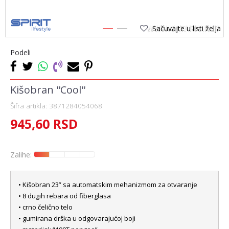
Sačuvajte u listi želja
1
2
Podeli
Kišobran ''Cool''
Šifra artikla:
3871284054068
945,60
RSD
Zalihe:
• Kišobran 23” sa automatskim mehanizmom za otvaranje
• 8 dugih rebara od fiberglasa
• crno čelično telo
• gumirana drška u odgovarajućoj boji