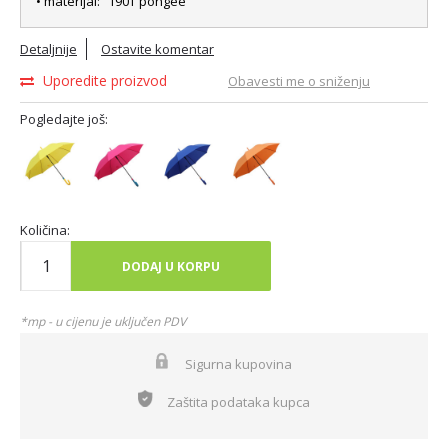
• materijal: “190T pongee”
Detaljnije
Ostavite komentar
Uporedite proizvod
Obavesti me o sniženju
Pogledajte još:
Količina:
DODAJ U KORPU
*mp - u cijenu je uključen PDV
Sigurna kupovina
Zaštita podataka kupca