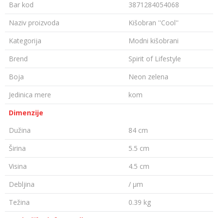
Bar kod
3871284054068
Naziv proizvoda
Kišobran ''Cool''
Kategorija
Modni kišobrani
Brend
Spirit of Lifestyle
Boja
Neon zelena
Jedinica mere
kom
Dimenzije
Dužina
84 cm
Širina
5.5 cm
Visina
4.5 cm
Debljina
/ µm
Težina
0.39 kg