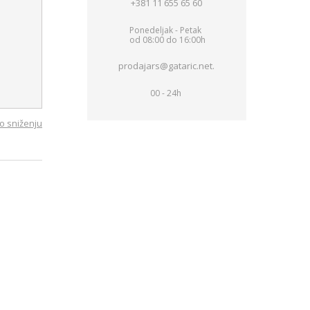
+381 11 655 65 60
Ponedeljak - Petak
od 08:00 do 16:00h
prodajars@gataric.net.
00 - 24h
o sniženju