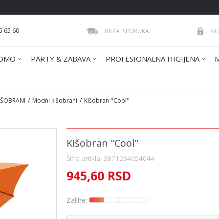
5 65 60
BRZA ISPORUKA
SI
OMO
PARTY & ZABAVA
PROFESIONALNA HIGIJENA
IŠOBRANI
Modni kišobrani
Kišobran ''Cool''
Kišobran ''Cool''
Šifra artikla:
3871284054044
945,60
RSD
Zalihe: