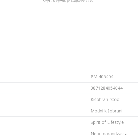
*mp - u cijenu je uključen PDV
PM 405404
3871284054044
Kišobran ''Cool''
Modni kišobrani
Spirit of Lifestyle
Neon narandzasta