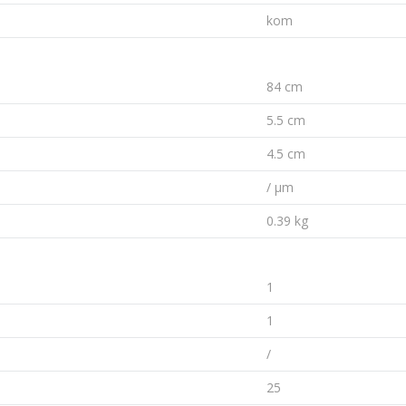
kom
84 cm
5.5 cm
4.5 cm
/ µm
0.39 kg
1
1
/
25