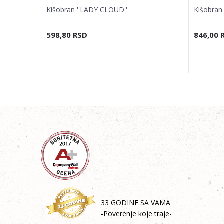
Kišobran ''LADY CLOUD''
Kišobran
598,80
RSD
846,00
33 GODINE SA VAMA
-Poverenje koje traje-