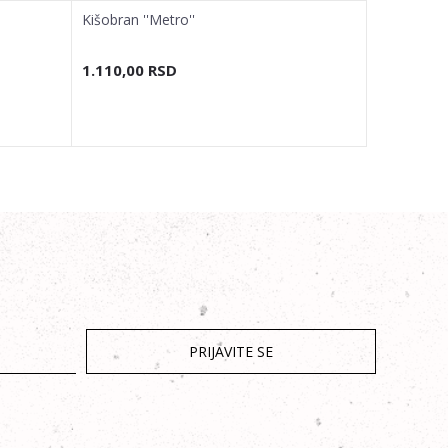
Kišobran ''Metro''
Kišobran ''
1.110,00
RSD
1.110,00
PRIJAVITE SE