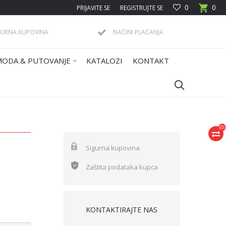
0
0
PRIJAVITE SE
REGISTRUJTE SE
GURNA KUPOVINA
NAČINI PLAĆANJA
MODA & PUTOVANJE
KATALOZI
KONTAKT
(
0
)
Sigurna kupovina
Zaštita podataka kupca
KONTAKTIRAJTE NAS