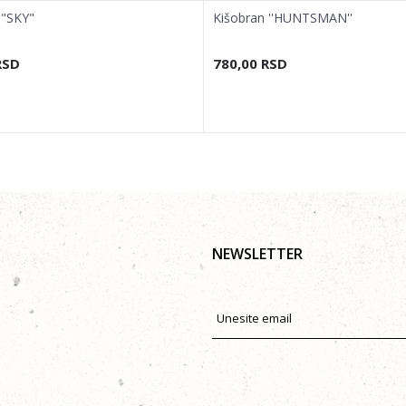
 "SKY"
Kišobran ''HUNTSMAN''
RSD
780,00
RSD
NEWSLETTER