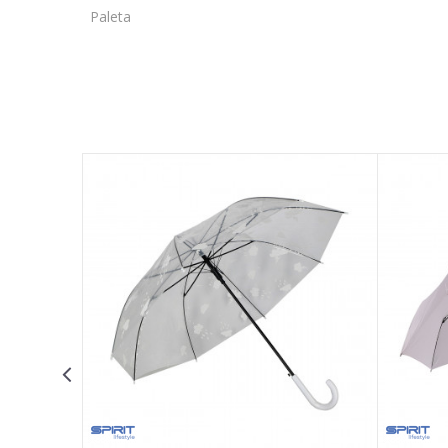
Paleta
OSTAVI KOMENTAR
Ime/Nadimak
Email adresa
Poruka
POŠALJI