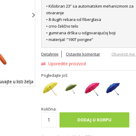
• Kišobran 23” sa automatskim mehanizmom za
otvaranje
• 8 dugih rebara od fiberglasa
• crno čelično telo
• gumirana drška u odgovarajućoj boji
• materijal: “190T pongee”
Detaljnije
Ostavite komentar
Obavesti me 
Uporedite proizvod
Pogledajte još:
vajte u listi želja
Količina:
DODAJ U KORPU