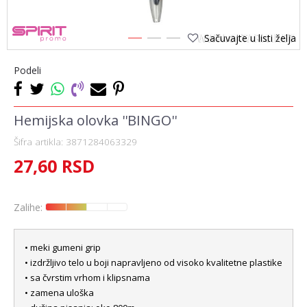
Sačuvajte u listi želja
1
2
3
Podeli
Hemijska olovka ''BINGO''
Šifra artikla:
3871284063329
27,60
RSD
Zalihe:
• meki gumeni grip
• izdržljivo telo u boji napravljeno od visoko kvalitetne plastike
• sa čvrstim vrhom i klipsnama
• zamena uloška