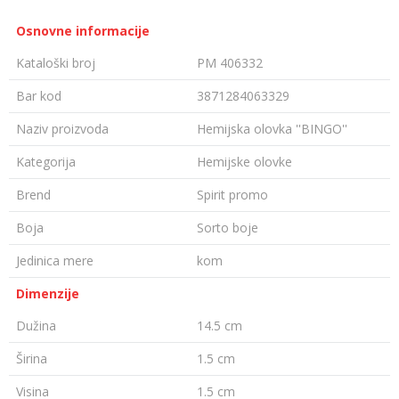
Osnovne informacije
Kataloški broj
PM 406332
Bar kod
3871284063329
Naziv proizvoda
Hemijska olovka ''BINGO''
Kategorija
Hemijske olovke
Brend
Spirit promo
Boja
Sorto boje
Jedinica mere
kom
Dimenzije
Dužina
14.5 cm
Širina
1.5 cm
Visina
1.5 cm