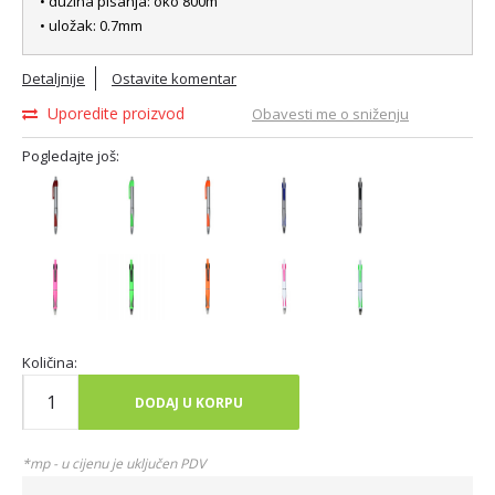
• dužina pisanja: oko 800m
• uložak: 0.7mm
Detaljnije
Ostavite komentar
Uporedite proizvod
Obavesti me o sniženju
Pogledajte još:
Količina:
DODAJ U KORPU
*mp - u cijenu je uključen PDV