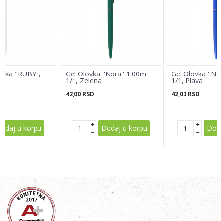
Email adresa
Poruka
ovka "RUBY'',
Gel Olovka ''Nora'' 1.00m
Gel Olovka ''No
a
1/1, Zelena
1/1, Plava
42,00
RSD
42,00
RSD
POŠALJI
odaj u korpu
Dodaj u korpu
Doda