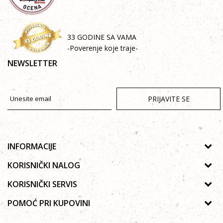
33 GODINE SA VAMA
-Poverenje koje traje-
NEWSLETTER
PRIJAVITE SE
INFORMACIJE
O nama
KORISNIČKI NALOG
Prodavnice
Uputsvo za registraciju
KORISNIČKI SERVIS
Galerija
Zaboravljena lozinka
Politika privatnosti
POMOĆ PRI KUPOVINI
Saradnja
Moja korpa
Autorska prava
Zaposlenje
Kako kupiti Online