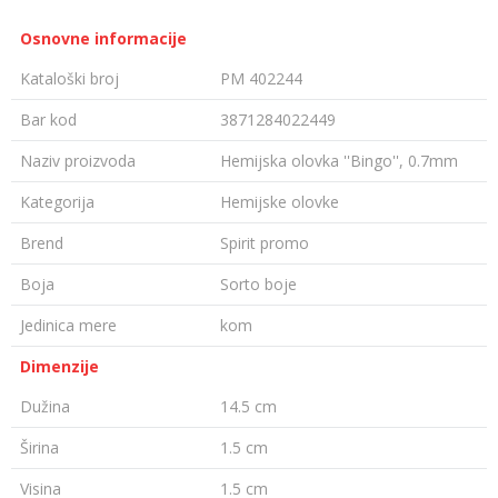
Osnovne informacije
Kataloški broj
PM 402244
Bar kod
3871284022449
Naziv proizvoda
Hemijska olovka ''Bingo'', 0.7mm
Kategorija
Hemijske olovke
Brend
Spirit promo
Boja
Sorto boje
Jedinica mere
kom
Dimenzije
Dužina
14.5 cm
Širina
1.5 cm
Visina
1.5 cm