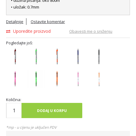
• dužina pisanja: oko 800m
• uložak: 0.7mm
Detaljnije
Ostavite komentar
Uporedite proizvod
Obavesti me o sniženju
Pogledajte još:
Količina:
DODAJ U KORPU
*mp - u cijenu je uključen PDV