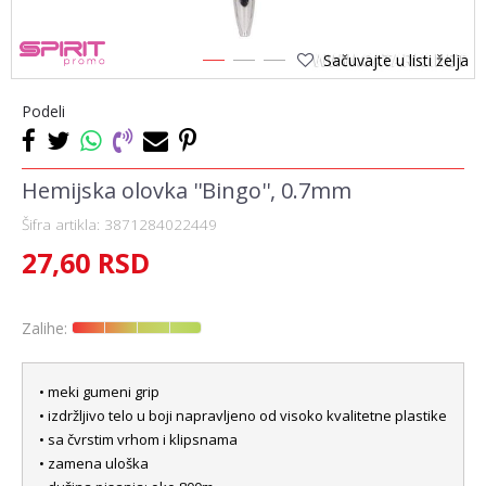
Sačuvajte u listi želja
1
2
3
Podeli
Hemijska olovka ''Bingo'', 0.7mm
Šifra artikla:
3871284022449
27,60
RSD
Zalihe:
• meki gumeni grip
• izdržljivo telo u boji napravljeno od visoko kvalitetne plastike
• sa čvrstim vrhom i klipsnama
• zamena uloška