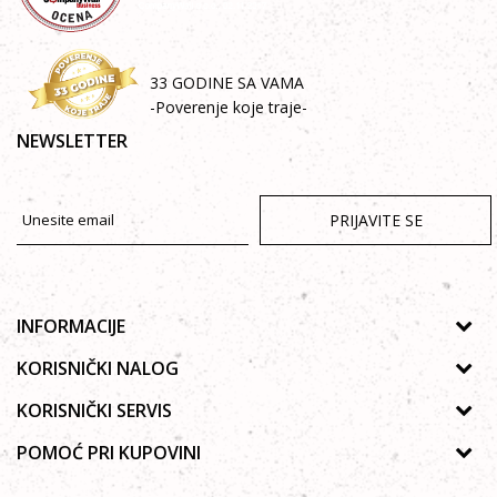
33 GODINE SA VAMA
-Poverenje koje traje-
NEWSLETTER
PRIJAVITE SE
INFORMACIJE
O nama
KORISNIČKI NALOG
Prodavnice
Uputsvo za registraciju
KORISNIČKI SERVIS
Galerija
Zaboravljena lozinka
Politika privatnosti
POMOĆ PRI KUPOVINI
Saradnja
Moja korpa
Autorska prava
Zaposlenje
Kako kupiti Online