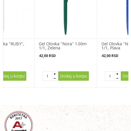
Email adresa
Poruka
ovka "RUBY'',
Gel Olovka ''Nora'' 1.00m
Gel Olovka ''No
a
1/1, Zelena
1/1, Plava
42,00
RSD
42,00
RSD
POŠALJI
odaj u korpu
Dodaj u korpu
Doda