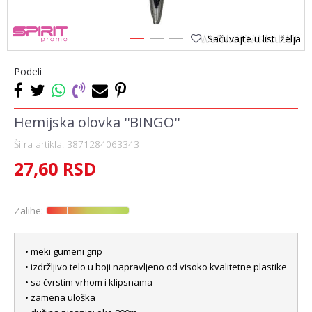
Sačuvajte u listi želja
1
2
3
Podeli
Hemijska olovka ''BINGO''
Šifra artikla:
3871284063343
27,60
RSD
Zalihe:
• meki gumeni grip
• izdržljivo telo u boji napravljeno od visoko kvalitetne plastike
• sa čvrstim vrhom i klipsnama
• zamena uloška