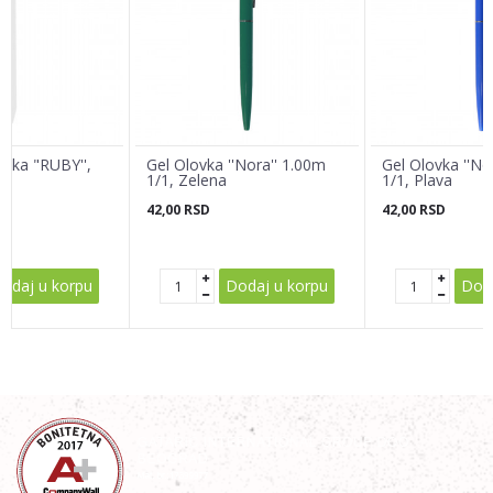
Email adresa
Poruka
ovka "RUBY'',
Gel Olovka ''Nora'' 1.00m
Gel Olovka ''No
a
1/1, Zelena
1/1, Plava
42,00
RSD
42,00
RSD
POŠALJI
odaj u korpu
Dodaj u korpu
Doda