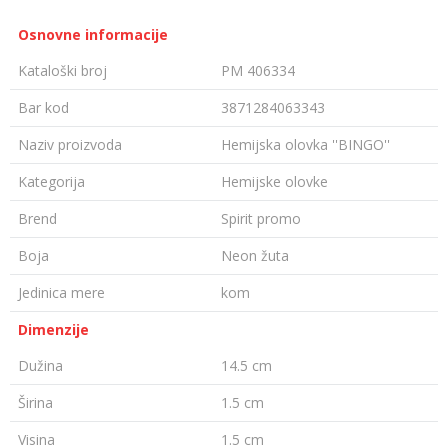
Osnovne informacije
Kataloški broj
PM 406334
Bar kod
3871284063343
Naziv proizvoda
Hemijska olovka ''BINGO''
Kategorija
Hemijske olovke
Brend
Spirit promo
Boja
Neon žuta
Jedinica mere
kom
Dimenzije
Dužina
14.5 cm
Širina
1.5 cm
Visina
1.5 cm