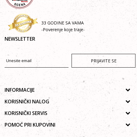
33 GODINE SA VAMA
-Poverenje koje traje-
NEWSLETTER
PRIJAVITE SE
INFORMACIJE
O nama
KORISNIČKI NALOG
Prodavnice
Uputsvo za registraciju
KORISNIČKI SERVIS
Galerija
Zaboravljena lozinka
Politika privatnosti
POMOĆ PRI KUPOVINI
Saradnja
Moja korpa
Autorska prava
Zaposlenje
Kako kupiti Online