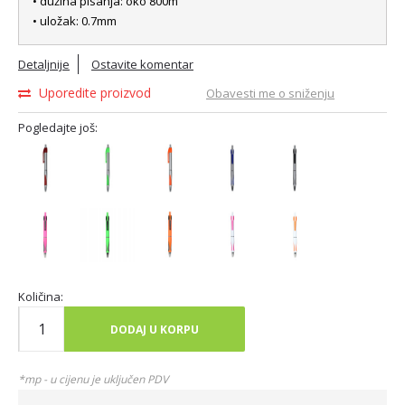
• dužina pisanja: oko 800m
• uložak: 0.7mm
Detaljnije
Ostavite komentar
Uporedite proizvod
Obavesti me o sniženju
Pogledajte još:
Količina:
DODAJ U KORPU
*mp - u cijenu je uključen PDV