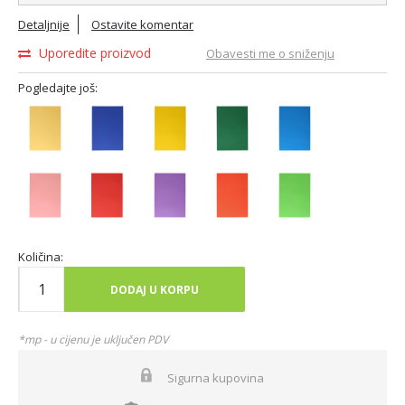
Detaljnije
Ostavite komentar
Uporedite proizvod
Obavesti me o sniženju
Pogledajte još:
Količina:
DODAJ U KORPU
*mp - u cijenu je uključen PDV
Sigurna kupovina