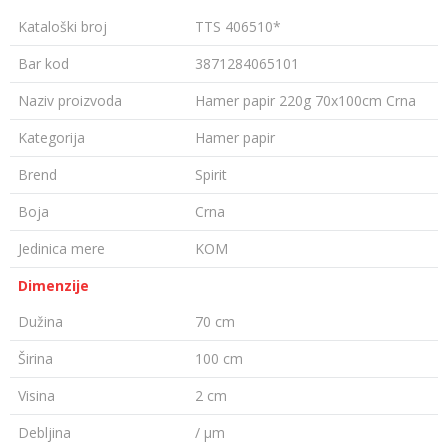
Kataloški broj
TTS 406510*
Bar kod
3871284065101
Naziv proizvoda
Hamer papir 220g 70x100cm Crna
Kategorija
Hamer papir
Brend
Spirit
Boja
Crna
Jedinica mere
KOM
Dimenzije
Dužina
70 cm
Širina
100 cm
Visina
2 cm
Debljina
/ µm