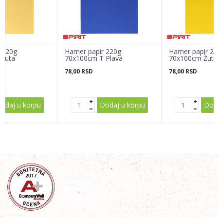
Poruka
 220g
Hamer papir 220g
Hamer papir 2
 Žuta
70x100cm T Plava
70x100cm Žuta
78,00
RSD
78,00
RSD
POŠALJI
odaj u korpu
Dodaj u korpu
Doda