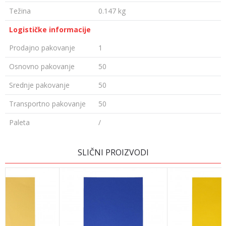
Težina
0.147 kg
Logističke informacije
Prodajno pakovanje
1
Osnovno pakovanje
50
Srednje pakovanje
50
Transportno pakovanje
50
Paleta
/
OSTAVI KOMENTAR
SLIČNI PROIZVODI
Ime/Nadimak
Email adresa