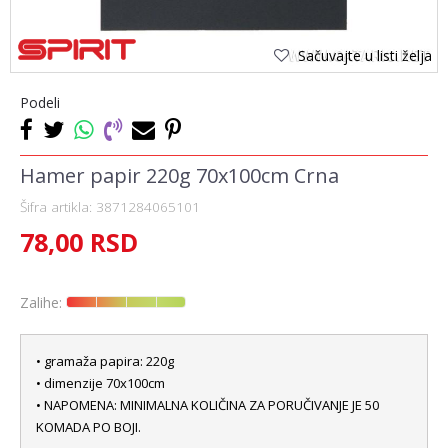
Sačuvajte u listi želja
Podeli
Hamer papir 220g 70x100cm Crna
Šifra artikla:
3871284065101
78,00
RSD
Zalihe:
• gramaža papira: 220g
• dimenzije 70x100cm
• NAPOMENA: MINIMALNA KOLIČINA ZA PORUČIVANJE JE 50
KOMADA PO BOJI.