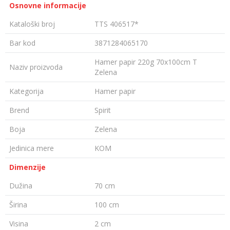
Osnovne informacije
Kataloški broj
TTS 406517*
Bar kod
3871284065170
Hamer papir 220g 70x100cm T
Naziv proizvoda
Zelena
Kategorija
Hamer papir
Brend
Spirit
Boja
Zelena
Jedinica mere
KOM
Dimenzije
Dužina
70 cm
Širina
100 cm
Visina
2 cm