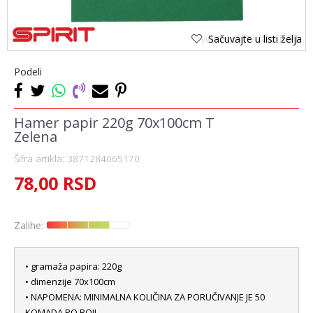
Sačuvajte u listi želja
Podeli
Hamer papir 220g 70x100cm T
Zelena
Šifra artikla:
3871284065170
78,00
RSD
Zalihe:
• gramaža papira: 220g
• dimenzije 70x100cm
• NAPOMENA: MINIMALNA KOLIČINA ZA PORUČIVANJE JE 50
KOMADA PO BOJI.