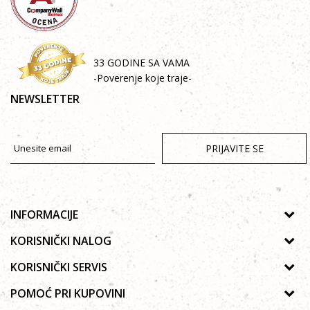
33 GODINE SA VAMA
-Poverenje koje traje-
NEWSLETTER
PRIJAVITE SE
INFORMACIJE
O nama
KORISNIČKI NALOG
Prodavnice
Uputsvo za registraciju
KORISNIČKI SERVIS
Galerija
Zaboravljena lozinka
Politika privatnosti
POMOĆ PRI KUPOVINI
Saradnja
Moja korpa
Autorska prava