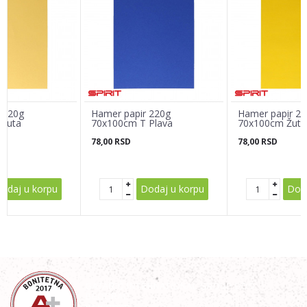
Email adresa
Poruka
 220g
Hamer papir 220g
Hamer papir 2
 Žuta
70x100cm T Plava
70x100cm Žuta
78,00
RSD
78,00
RSD
POŠALJI
odaj u korpu
Dodaj u korpu
Doda