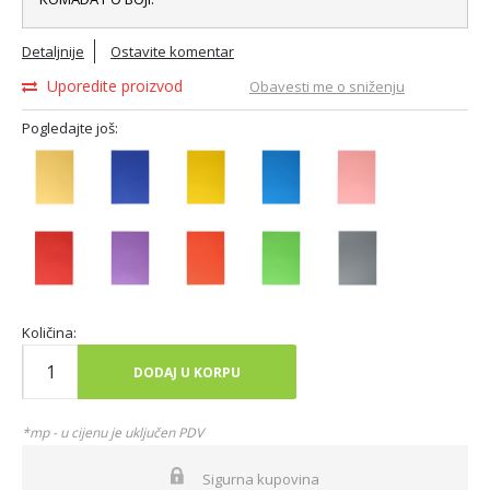
Detaljnije
Ostavite komentar
Uporedite proizvod
Obavesti me o sniženju
Pogledajte još:
Količina:
DODAJ U KORPU
*mp - u cijenu je uključen PDV
Sigurna kupovina