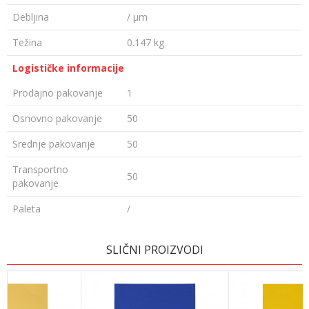
Debljina
/ µm
Težina
0.147 kg
Logističke informacije
Prodajno pakovanje
1
Osnovno pakovanje
50
Srednje pakovanje
50
Transportno
50
pakovanje
Paleta
/
OSTAVI KOMENTAR
SLIČNI PROIZVODI
Ime/Nadimak