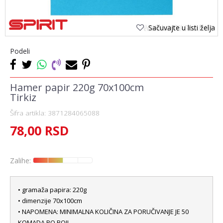
Sačuvajte u listi želja
Podeli
Hamer papir 220g 70x100cm
Tirkiz
Šifra artikla:
3871284065088
78,00
RSD
Zalihe:
• gramaža papira: 220g
• dimenzije 70x100cm
• NAPOMENA: MINIMALNA KOLIČINA ZA PORUČIVANJE JE 50
KOMADA PO BOJI.