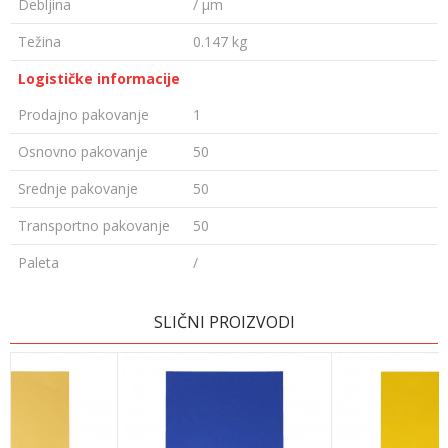
Debljina
/ µm
Težina
0.147 kg
Logističke informacije
Prodajno pakovanje
1
Osnovno pakovanje
50
Srednje pakovanje
50
Transportno pakovanje
50
Paleta
/
OSTAVI KOMENTAR
SLIČNI PROIZVODI
Ime/Nadimak
Email adresa