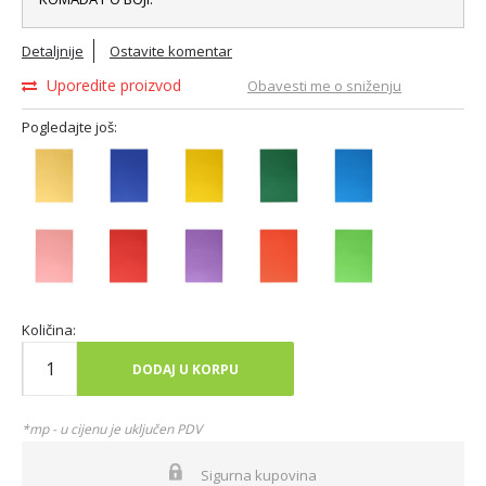
Detaljnije
Ostavite komentar
Uporedite proizvod
Obavesti me o sniženju
Pogledajte još:
Količina:
DODAJ U KORPU
*mp - u cijenu je uključen PDV
Sigurna kupovina