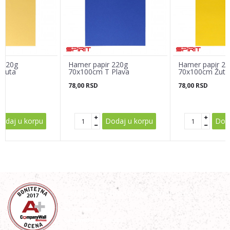
Poruka
 220g
Hamer papir 220g
Hamer papir 2
 Žuta
70x100cm T Plava
70x100cm Žuta
78,00
RSD
78,00
RSD
POŠALJI
odaj u korpu
Dodaj u korpu
Doda