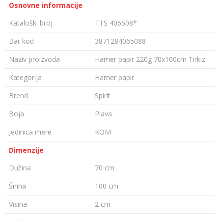
Osnovne informacije
Kataloški broj
TTS 406508*
Bar kod
3871284065088
Naziv proizvoda
Hamer papir 220g 70x100cm Tirkiz
Kategorija
Hamer papir
Brend
Spirit
Boja
Plava
Jedinica mere
KOM
Dimenzije
Dužina
70 cm
Širina
100 cm
Visina
2 cm