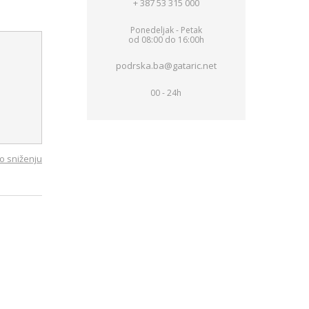
+ 387 53 315 000
Ponedeljak - Petak
od 08:00 do 16:00h
podrska.ba@gataric.net
00 - 24h
o sniženju