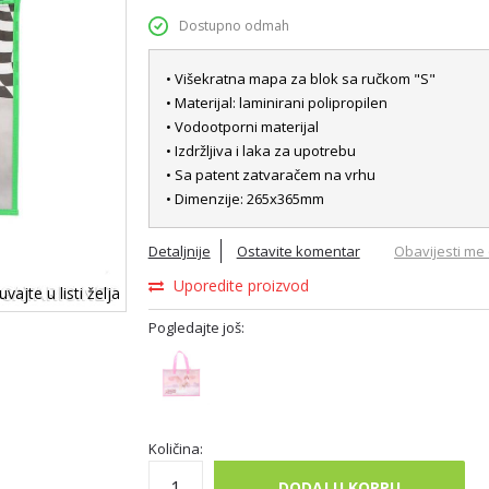
Dostupno odmah
• Višekratna mapa za blok sa ručkom "S"
• Materijal: laminirani polipropilen
• Vodootporni materijal
• Izdržljiva i laka za upotrebu
• Sa patent zatvaračem na vrhu
• Dimenzije: 265x365mm
Detaljnije
Ostavite komentar
Obavijesti me 
Uporedite proizvod
vajte u listi želja
Pogledajte još:
Količina:
DODAJ U KORPU