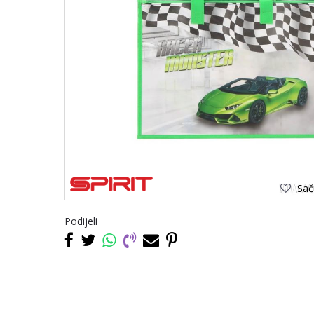
Saču
Podijeli