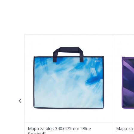
Ime/Nadimak
Poruka
POŠALJI
erfly"
Mapa za blok 340x475mm "Blue
Mapa za 
Brushed"