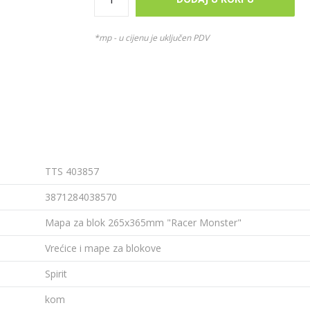
*mp - u cijenu je uključen PDV
TTS 403857
3871284038570
Mapa za blok 265x365mm "Racer Monster"
Vrećice i mape za blokove
Spirit
kom