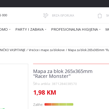
5 000
BRZA ISPORUKA
S
OMO
PARTY I ZABAVA
PROFESIONALNA HIGIJENA
M
HNIČKO VASPITANJE
Vrećice i mape za blokove
Mapa za blok 265x365mm "Ra
Mapa za blok 265x365mm
"Racer Monster"
Šifra artikla:
3871284038570
1,98
KM
Zalihe: