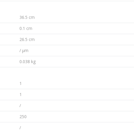
36.5 cm
0.1 cm
26.5 cm
/ µm
0.038 kg
1
1
/
250
/