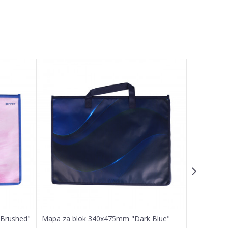
 Brushed"
Mapa za blok 340x475mm "Dark Blue"
Mapa za b