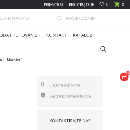
0
0
PRIJAVITE SE
REGISTRUJTE SE
IGURNA KUPOVINA
NAČINI PLAĆANJA
ODA I PUTOVANJE
KONTAKT
KATALOZI
cer Monster"
(
0
)
Sigurna kupovina
Zaštita podataka kupca
KONTAKTIRAJTE NAS