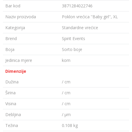
Bar kod
3871284022746
Naziv proizvoda
Poklon vrećica ''Baby girl'', XL
Kategorija
Standardne vrećice
Brend
Spirit Events
Boja
Sorto boje
Jedinica mjere
kom
Dimenzije
Dužina
/ cm
Širina
/ cm
Visina
/ cm
Debljina
/ µm
Težina
0.108 kg