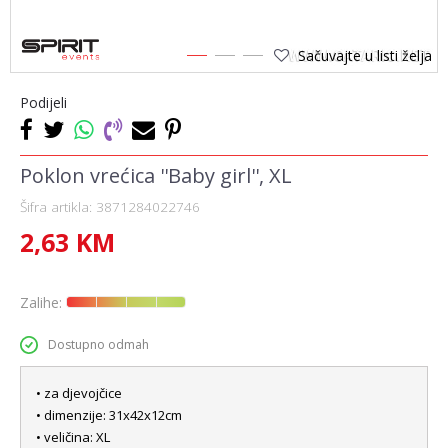
Sačuvajte u listi želja
1
2
3
Podijeli
Poklon vrećica ''Baby girl'', XL
Šifra artikla:
3871284022746
2,63
KM
Zalihe:
Dostupno odmah
• za djevojčice
• dimenzije: 31x42x12cm
• veličina: XL