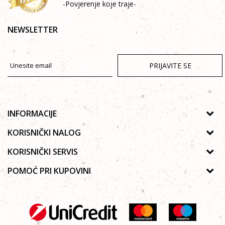
-Povjerenje koje traje-
NEWSLETTER
PRIJAVITE SE
INFORMACIJE
O nama
KORISNIČKI NALOG
Prodavnice
Uputstvo za registraciju
KORISNIČKI SERVIS
Galerija
Zaboravljena lozinka
Politika privatnosti
POMOĆ PRI KUPOVINI
Saradnja
Poručivanje
Autorska prava
Zaposlenje
Kako kupiti online?
Lista želja
Uslovi korišćenja
Kontakt
Najčešća pitanja
Uslovi isporuke
Reklamacije