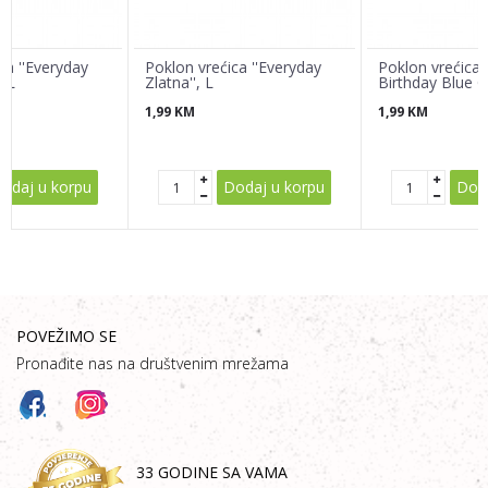
ca ''Everyday
Poklon vrećica ''Everyday
Poklon vrećica 
, L
Zlatna'', L
Birthday Blue G
1,99
KM
1,99
KM
POŠALJI
odaj u korpu
Dodaj u korpu
Doda
POVEŽIMO SE
Pronađite nas na društvenim mrežama
33 GODINE SA VAMA