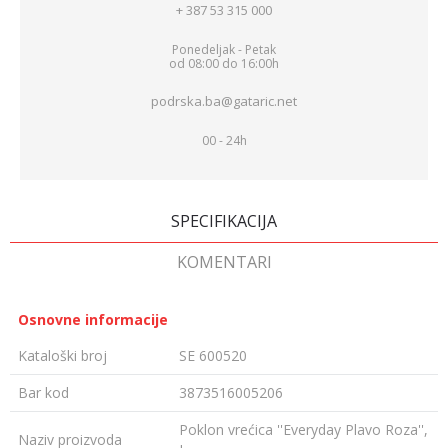
+ 387 53 315 000
Ponedeljak - Petak
od 08:00 do 16:00h
podrska.ba@gataric.net
00 - 24h
SPECIFIKACIJA
KOMENTARI
Osnovne informacije
Kataloški broj
SE 600520
Bar kod
3873516005206
Poklon vrećica ''Everyday Plavo Roza'',
Naziv proizvoda