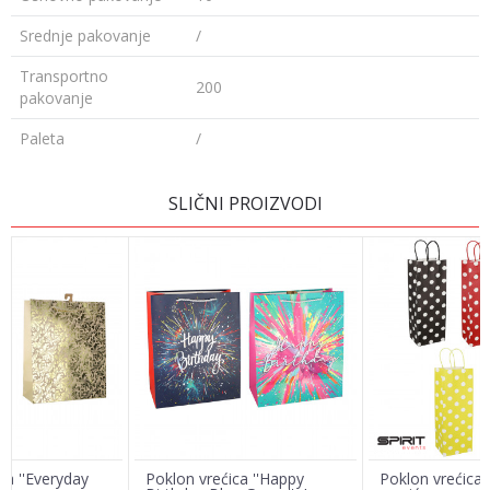
Srednje pakovanje
/
Transportno
200
pakovanje
Paleta
/
Ime/Nadimak
SLIČNI PROIZVODI
Email
Poruka
ca ''Everyday
Poklon vrećica ''Happy
Poklon vrećica '