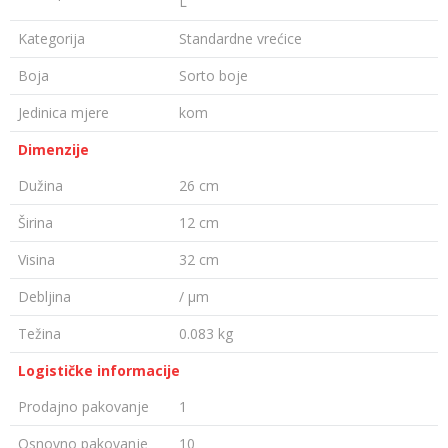
L
Kategorija
Standardne vrećice
Boja
Sorto boje
Jedinica mjere
kom
Dimenzije
Dužina
26 cm
Širina
12 cm
Visina
32 cm
Debljina
/ µm
Težina
0.083 kg
Logističke informacije
Prodajno pakovanje
1
Osnovno pakovanje
10