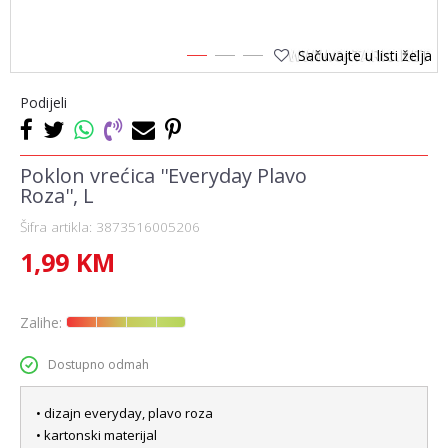
Sačuvajte u listi želja
1
2
3
Podijeli
Poklon vrećica ''Everyday Plavo
Roza'', L
Šifra artikla:
3873516005206
1,99
KM
Zalihe:
Dostupno odmah
• dizajn everyday, plavo roza
• kartonski materijal