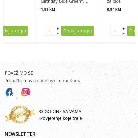
Birthday Blue Green'', L
za piće
1,99
KM
0,94
KM
POŠALJI
odaj u korpu
Dodaj u korpu
Doda
POVEŽIMO SE
Pronađite nas na društvenim mrežama
33 GODINE SA VAMA
-Povjerenje koje traje-
NEWSLETTER