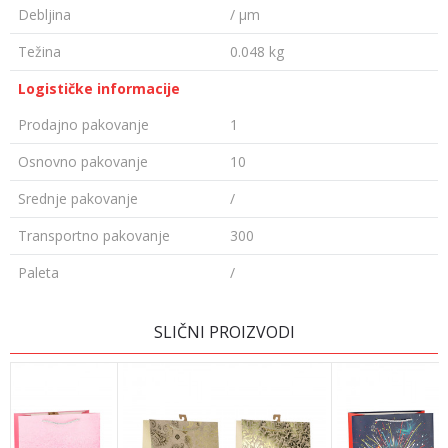
Debljina
/ µm
Težina
0.048 kg
Logističke informacije
Prodajno pakovanje
1
Osnovno pakovanje
10
Srednje pakovanje
/
Transportno pakovanje
300
Paleta
/
Ime/Nadimak
SLIČNI PROIZVODI
Email