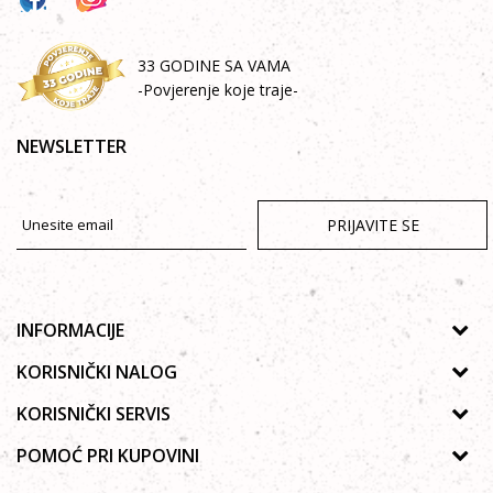
33 GODINE SA VAMA
-Povjerenje koje traje-
NEWSLETTER
PRIJAVITE SE
INFORMACIJE
O nama
KORISNIČKI NALOG
Prodavnice
Uputstvo za registraciju
KORISNIČKI SERVIS
Galerija
Zaboravljena lozinka
Politika privatnosti
POMOĆ PRI KUPOVINI
Saradnja
Poručivanje
Autorska prava
Zaposlenje
Kako kupiti online?