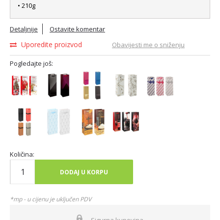
• 210g
Detaljnije
Ostavite komentar
Uporedite proizvod
Obavijesti me o sniženju
Pogledajte još:
Količina:
DODAJ U KORPU
*mp - u cijenu je uključen PDV