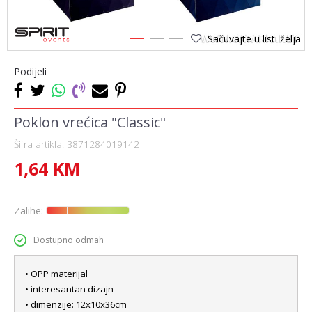
Sačuvajte u listi želja
1
2
3
Podijeli
Poklon vrećica "Classic"
Šifra artikla:
3871284019142
1,64
KM
Zalihe:
Dostupno odmah
• OPP materijal
• interesantan dizajn
• dimenzije: 12x10x36cm