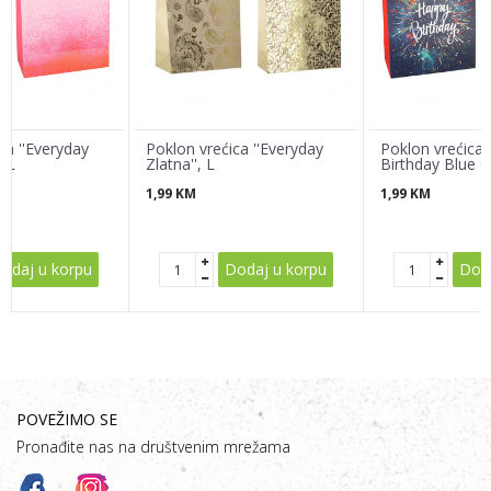
Poruka
ca ''Everyday
Poklon vrećica ''Everyday
Poklon vrećica 
, L
Zlatna'', L
Birthday Blue G
1,99
KM
1,99
KM
POŠALJI
odaj u korpu
Dodaj u korpu
Doda
POVEŽIMO SE
Pronađite nas na društvenim mrežama