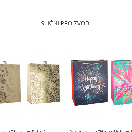
Email
SLIČNI PROIZVODI
ećica ''Everyday Zlatna'', L
Poklon vrećica ''Happy Birthday 