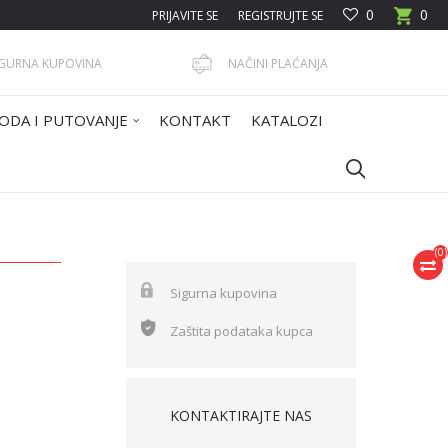
0
0
PRIJAVITE SE
REGISTRUJTE SE
IGURNA KUPOVINA
NAČINI PLAĆANJA
ODA I PUTOVANJE
KONTAKT
KATALOZI
(
0
)
Sigurna kupovina
Zaštita podataka kupca
KONTAKTIRAJTE NAS