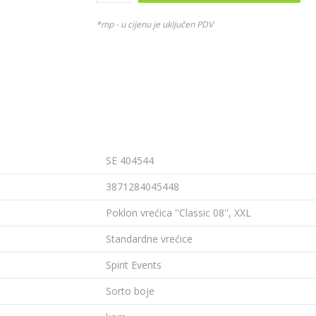
*mp - u cijenu je uključen PDV
SE 404544
3871284045448
Poklon vrećica ''Classic 08'', XXL
Standardne vrećice
Spirit Events
Sorto boje