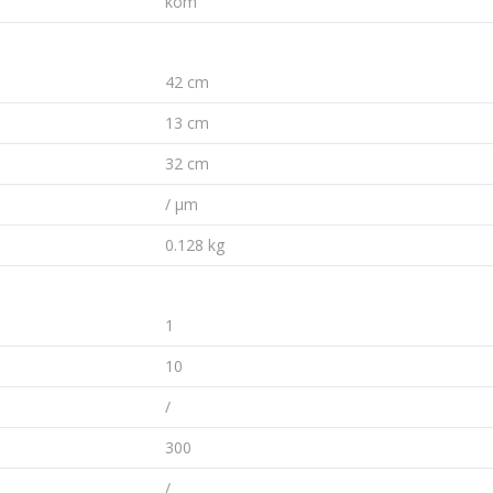
kom
42 cm
13 cm
32 cm
/ µm
0.128 kg
1
10
/
300
/