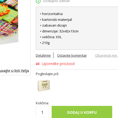
Dostupno odmah
• horizontalna
• kartonski materijal
• zabavan dizajn
• dimenzije: 32x42x13cm
• veličina: XXL
• 210g
Detaljnije
Ostavite komentar
Obavijesti me 
Uporedite proizvod
vajte u listi želja
Pogledajte još:
Količina:
DODAJ U KORPU