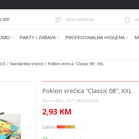
5 000
BRZA ISPORUKA
S
OMO
PARTY I ZABAVA
PROFESIONALNA HIGIJENA
M
ICE
Standardne vrećice
Poklon vrećica ''Classic 08'', XXL
Poklon vrećica ''Classic 08'', XXL
Šifra artikla:
3871284045448
2,93
KM
Zalihe: