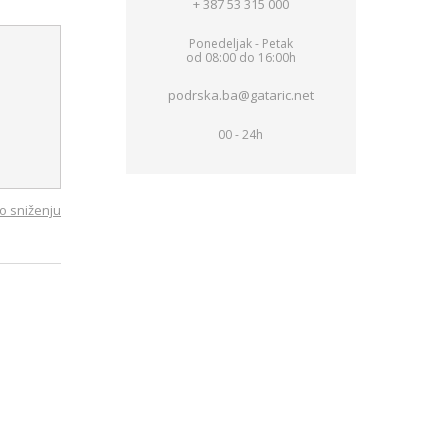
+ 387 53 315 000
Ponedeljak - Petak
od 08:00 do 16:00h
podrska.ba@gataric.net
00 - 24h
o sniženju