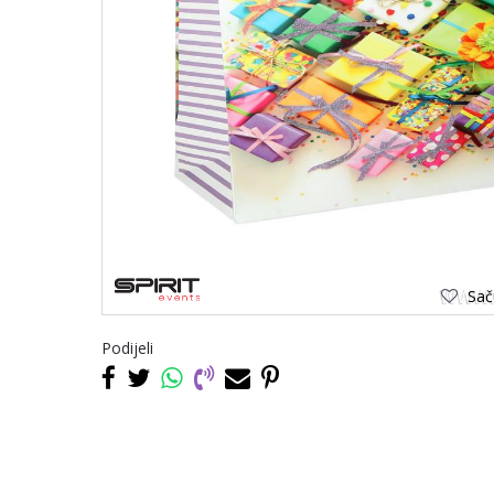
Saču
Podijeli