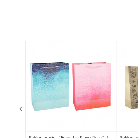
Ime/Nadimak
Poruka
POŠALJI
Poklon vrećica ''Everyday Plavo Roza'', L
Poklon vr