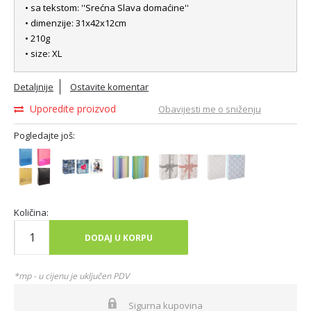
• sa tekstom: ''Srećna Slava domaćine''
• dimenzije: 31x42x12cm
• 210g
• size: XL
Detaljnije
Ostavite komentar
Uporedite proizvod
Obavijesti me o sniženju
Pogledajte još:
Količina:
DODAJ U KORPU
*mp - u cijenu je uključen PDV
Sigurna kupovina