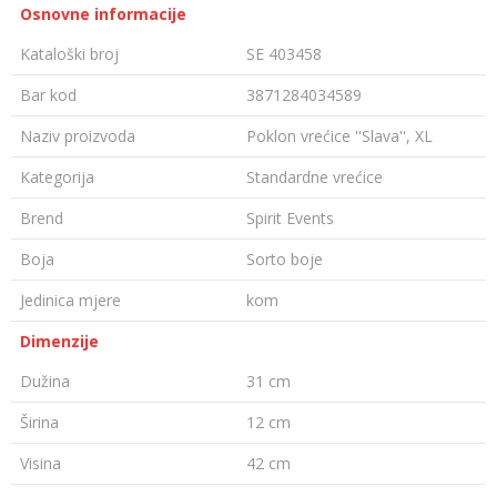
Osnovne informacije
Kataloški broj
SE 403458
Bar kod
3871284034589
Naziv proizvoda
Poklon vrećice ''Slava'', XL
Kategorija
Standardne vrećice
Brend
Spirit Events
Boja
Sorto boje
Jedinica mjere
kom
Dimenzije
Dužina
31 cm
Širina
12 cm
Visina
42 cm