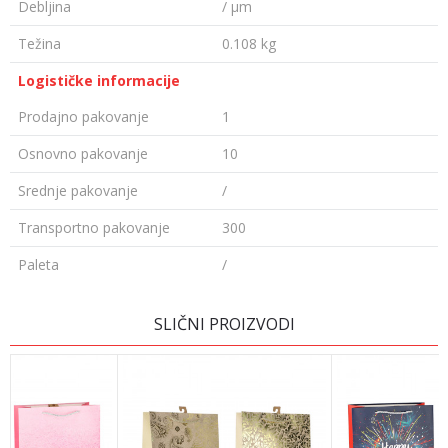
Debljina
/ µm
Težina
0.108 kg
Logističke informacije
Prodajno pakovanje
1
Osnovno pakovanje
10
Srednje pakovanje
/
Transportno pakovanje
300
Paleta
/
Ime/Nadimak
SLIČNI PROIZVODI
Email