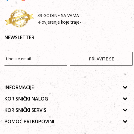
33 GODINE SA VAMA
-Povjerenje koje traje-
NEWSLETTER
PRIJAVITE SE
INFORMACIJE
O nama
KORISNIČKI NALOG
Prodavnice
Uputstvo za registraciju
KORISNIČKI SERVIS
Galerija
Zaboravljena lozinka
Politika privatnosti
POMOĆ PRI KUPOVINI
Saradnja
Poručivanje
Autorska prava
Zaposlenje
Kako kupiti online?
Lista želja