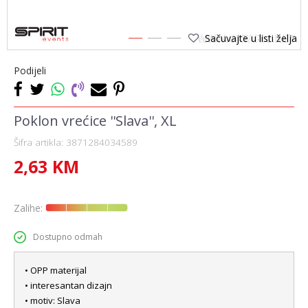
Sačuvajte u listi želja
1
2
3
Podijeli
Poklon vrećice ''Slava'', XL
Šifra artikla:
3871284034589
2,63
KM
Zalihe:
Dostupno odmah
• OPP materijal
• interesantan dizajn
• motiv: Slava