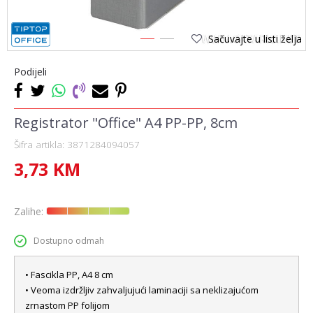
Sačuvajte u listi želja
1
2
Podijeli
Registrator "Office" A4 PP-PP, 8cm
Šifra artikla:
3871284094057
3,73
KM
Zalihe:
Dostupno odmah
• Fascikla PP, A4 8 cm
• Veoma izdržljiv zahvaljujući laminaciji sa neklizajućom
zrnastom PP folijom