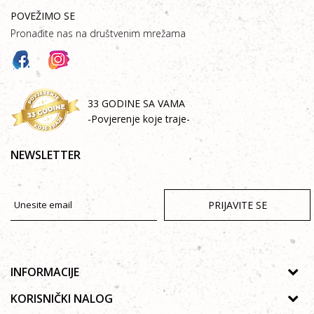
POVEŽIMO SE
Pronađite nas na društvenim mrežama
33 GODINE SA VAMA
-Povjerenje koje traje-
NEWSLETTER
PRIJAVITE SE
INFORMACIJE
O nama
KORISNIČKI NALOG