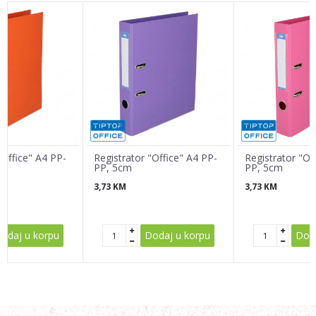
Email
Poruka
"Office" A4 PP-
Registrator "Office" A4 PP-
Registrator "Of
PP, 5cm
PP, 5cm
3,73
KM
3,73
KM
POŠALJI
odaj u korpu
Dodaj u korpu
Doda