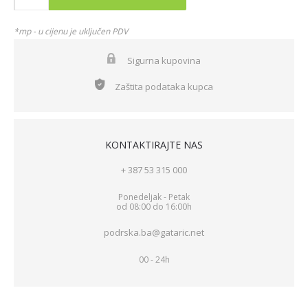
*mp - u cijenu je uključen PDV
Sigurna kupovina
Zaštita podataka kupca
KONTAKTIRAJTE NAS
+ 387 53 315 000
Ponedeljak - Petak
od 08:00 do 16:00h
podrska.ba@gataric.net
00 - 24h