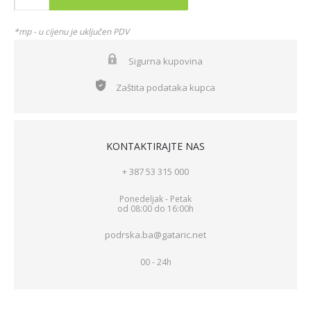
*mp - u cijenu je uključen PDV
Sigurna kupovina
Zaštita podataka kupca
KONTAKTIRAJTE NAS
+ 387 53 315 000
Ponedeljak - Petak
od 08:00 do 16:00h
podrska.ba@gataric.net
00 - 24h