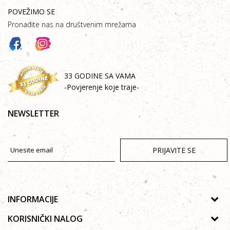
POVEŽIMO SE
Pronađite nas na društvenim mrežama
33 GODINE SA VAMA
-Povjerenje koje traje-
NEWSLETTER
PRIJAVITE SE
INFORMACIJE
O nama
KORISNIČKI NALOG