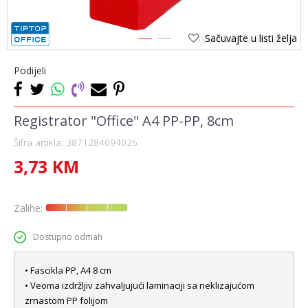
Sačuvajte u listi želja
1
2
Podijeli
Registrator "Office" A4 PP-PP, 8cm
Šifra artikla:
3871284094026
3,73
KM
Zalihe:
Dostupno odmah
• Fascikla PP, A4 8 cm
• Veoma izdržljiv zahvaljujući laminaciji sa neklizajućom
zrnastom PP folijom