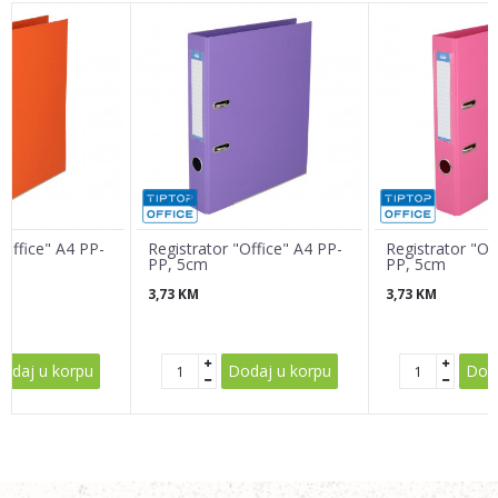
Email
Poruka
"Office" A4 PP-
Registrator "Office" A4 PP-
Registrator "Of
PP, 5cm
PP, 5cm
3,73
KM
3,73
KM
POŠALJI
odaj u korpu
Dodaj u korpu
Doda