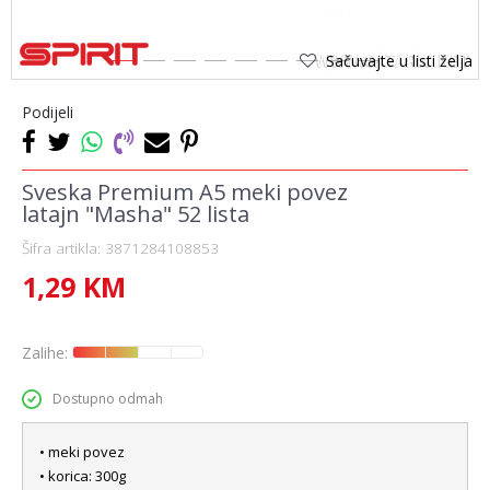
Sačuvajte u listi želja
1
2
3
4
5
6
7
8
9
Podijeli
Sveska Premium A5 meki povez
latajn "Masha" 52 lista
Šifra artikla:
3871284108853
1,29
KM
Zalihe:
Dostupno odmah
• meki povez
• korica: 300g