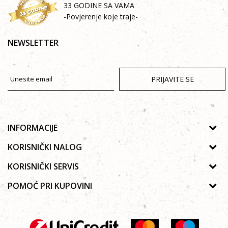
33 GODINE SA VAMA
-Povjerenje koje traje-
NEWSLETTER
PRIJAVITE SE
INFORMACIJE
O nama
KORISNIČKI NALOG
Prodavnice
Uputstvo za registraciju
KORISNIČKI SERVIS
Galerija
Zaboravljena lozinka
Politika privatnosti
POMOĆ PRI KUPOVINI
Saradnja
Poručivanje
Autorska prava
Zaposlenje
Kako kupiti online?
Lista želja
Uslovi korišćenja
Kontakt
Najčešća pitanja
Uslovi isporuke