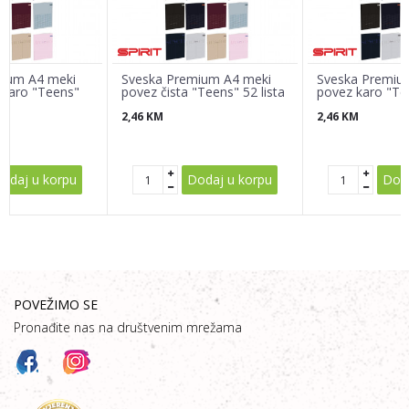
mium A4 meki
Sveska Premium A4 meki
Sveska Premiu
 karo "Teens"
povez čista "Teens" 52 lista
povez karo "Tee
2,46
KM
2,46
KM
POŠALJI
odaj u korpu
Dodaj u korpu
Doda
POVEŽIMO SE
Pronađite nas na društvenim mrežama