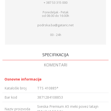
+ 387 53 315 000
Ponedeljak - Petak
od 08:00 do 16:00h
podrska.ba@gataric.net
00 - 24h
SPECIFIKACIJA
KOMENTARI
Osnovne informacije
Kataloški broj
TTS 410885*
Bar kod
3871284108853
Sveska Premium A5 meki povez latajn
Naziv proizvoda