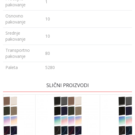
1
pakovanje
Osnovno
10
pakovanje
Srednje
10
pakovanje
Transportno
80
pakovanje
Paleta
5280
Ime/Nadimak
SLIČNI PROIZVODI
Email
Poruka