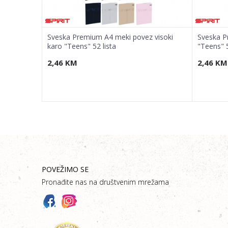
z karo
Sveska Premium A4 meki povez visoki
Sveska P
karo "Teens" 52 lista
"Teens" 5
2,46
KM
2,46
KM
POVEŽIMO SE
Pronađite nas na društvenim mrežama