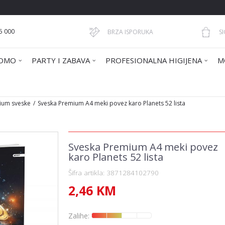
5 000
BRZA ISPORUKA
S
OMO
PARTY I ZABAVA
PROFESIONALNA HIGIJENA
M
ium sveske
Sveska Premium A4 meki povez karo Planets 52 lista
Sveska Premium A4 meki povez
karo Planets 52 lista
Šifra artikla:
3871284102790
2,46
KM
Zalihe: