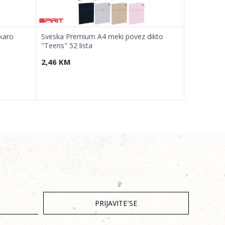
karo
Sveska Premium A4 meki povez dikto
Sveska Pre
"Teens" 52 lista
"Girls" 52 l
2,46
KM
2,46
KM
PRIJAVITE SE