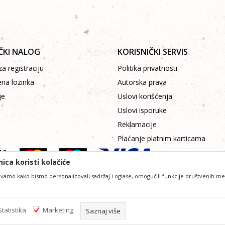
ČKI NALOG
KORISNIČKI SERVIS
a registraciju
Politika privatnosti
ena lozinka
Autorska prava
je
Uslovi korišćenja
Uslovi isporuke
Reklamacije
Plaćanje platnim karticama
ica koristi kolačiće
vamo kako bismo personalizovali sadržaj i oglase, omogućili funkcije društvenih medij
lniji u opisu proizvoda, prikazu slika i samih cijena, ali ne možemo garantovat
 podrazumjeva da su dostupni u svakom trenutku. Raspoloživost možete provjeri
Statistika
Marketing
Saznaj više