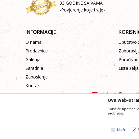
33 GODINE SA VAMA
-Povjerenje koje traje-
INFORMACIJE
KORISNI
O nama
Uputstvo z
Prodavnice
Zaboravlj
Galerija
Poručivan
Saradnja
Lista želja
Zaposlenje
Kontakt
Ova web-stran
Kolačiće upotreblja
saobraćaj.
Nastojimo da budemo što precizniji i profesiona
Svi artikli prikazani na sajtu su dio naše ponude i ne
Nužni