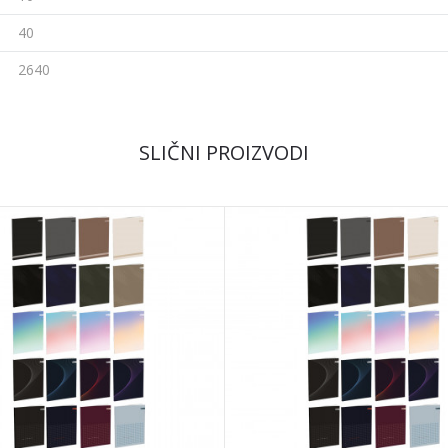
40
2640
Email
SLIČNI PROIZVODI