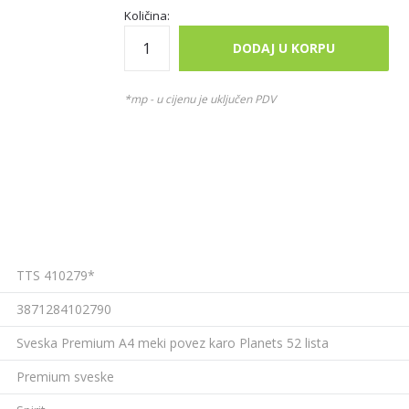
Količina:
DODAJ U KORPU
*mp - u cijenu je uključen PDV
TTS 410279*
3871284102790
Sveska Premium A4 meki povez karo Planets 52 lista
Premium sveske