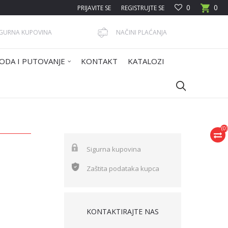
0
0
PRIJAVITE SE
REGISTRUJTE SE
IGURNA KUPOVINA
NAČINI PLAĆANJA
ODA I PUTOVANJE
KONTAKT
KATALOZI
(
0
)
Sigurna kupovina
Zaštita podataka kupca
KONTAKTIRAJTE NAS