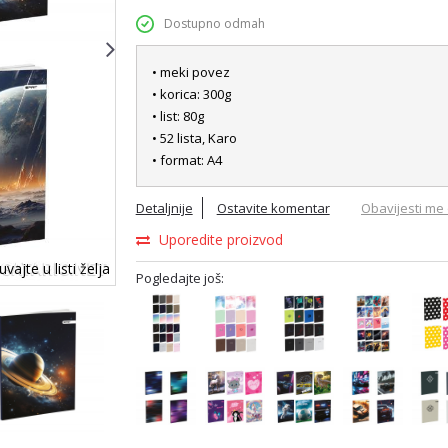
Dostupno odmah
• meki povez
• korica: 300g
• list: 80g
• 52 lista, Karo
• format: A4
Detaljnije
Ostavite komentar
Obavijesti me 
Uporedite proizvod
vajte u listi želja
Pogledajte još: