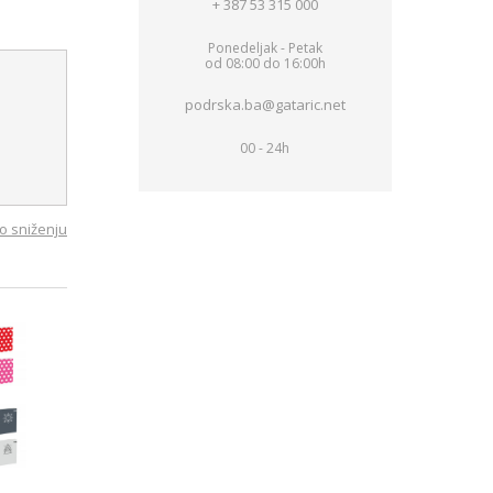
+ 387 53 315 000
Ponedeljak - Petak
od 08:00 do 16:00h
podrska.ba@gataric.net
00 - 24h
o sniženju