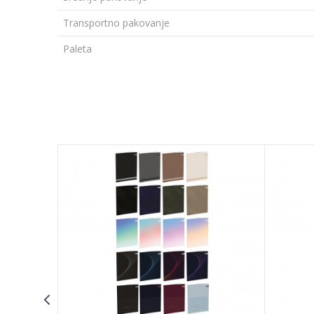
Transportno pakovanje
Paleta
Ime/Nadimak
Poruka
POŠALJI