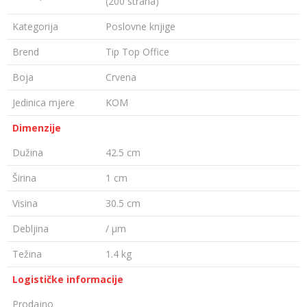
(200 strana)
Kategorija
Poslovne knjige
Brend
Tip Top Office
Boja
Crvena
Jedinica mjere
KOM
Dimenzije
Dužina
42.5 cm
Širina
1 cm
Visina
30.5 cm
Debljina
/ µm
Težina
1.4 kg
Logističke informacije
Prodajno