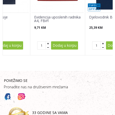
osije
Evidencija uposlenih radnika
Djelovodnik B4,
A4, FBiH
9,71
KM
25,39
KM
POŠALJI
odaj u korpu
Dodaj u korpu
Doda
POVEŽIMO SE
Pronađite nas na društvenim mrežama
33 GODINE SA VAMA