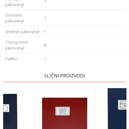
1
pakovanje
Osnovno
1
pakovanje
Srednje pakovanje
/
Transportno
6
pakovanje
Paleta
/
Ime/Nadimak
SLIČNI PROIZVODI
Email
Poruka