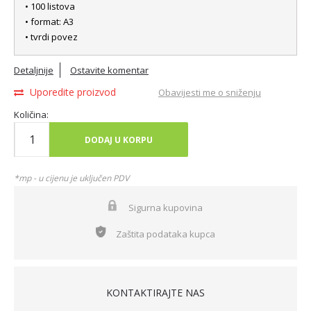
• 100 listova
• format: A3
• tvrdi povez
Detaljnije
Ostavite komentar
Uporedite proizvod
Obavijesti me o sniženju
Količina:
DODAJ U KORPU
*mp - u cijenu je uključen PDV
Sigurna kupovina
Zaštita podataka kupca
KONTAKTIRAJTE NAS