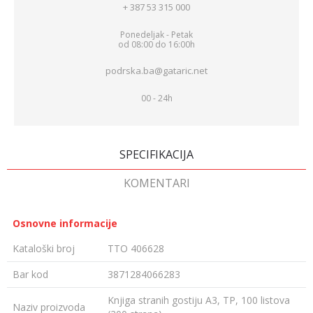
+ 387 53 315 000
Ponedeljak - Petak
od 08:00 do 16:00h
podrska.ba@gataric.net
00 - 24h
SPECIFIKACIJA
KOMENTARI
Osnovne informacije
Kataloški broj
TTO 406628
Bar kod
3871284066283
Knjiga stranih gostiju A3, TP, 100 listova
Naziv proizvoda