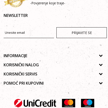
-Povjerenje koje traje-
NEWSLETTER
PRIJAVITE SE
INFORMACIJE
O nama
KORISNIČKI NALOG
Prodavnice
Uputstvo za registraciju
KORISNIČKI SERVIS
Galerija
Zaboravljena lozinka
Politika privatnosti
POMOĆ PRI KUPOVINI
Saradnja
Poručivanje
Autorska prava
Zaposlenje
Kako kupiti online?
Lista želja
Uslovi korišćenja
Kontakt
Najčešća pitanja
Uslovi isporuke