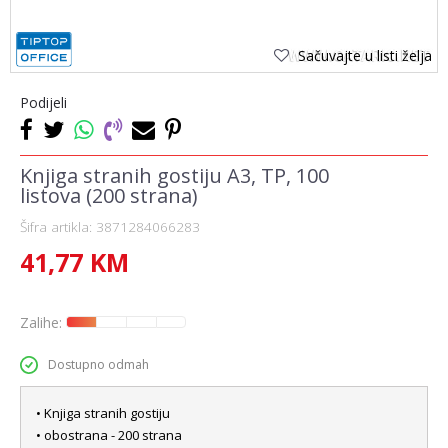
Sačuvajte u listi želja
Podijeli
Knjiga stranih gostiju A3, TP, 100
listova (200 strana)
Šifra artikla:
3871284066283
41,77
KM
Zalihe:
Dostupno odmah
• Knjiga stranih gostiju
• obostrana - 200 strana