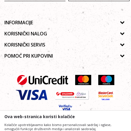
INFORMACIJE
O nama
KORISNIČKI NALOG
Prodavnice
Uputstvo za registraciju
KORISNIČKI SERVIS
Galerija
Zaboravljena lozinka
Politika privatnosti
POMOĆ PRI KUPOVINI
Saradnja
Poručivanje
Autorska prava
Zaposlenje
Kako kupiti online?
Lista želja
Uslovi korišćenja
Kontakt
Najčešća pitanja
Uslovi isporuke
Reklamacije
Plaćanje platnim karticama
Ova web-stranica koristi kolačiće
Kolačiće upotrebljavamo kako bismo personalizovali sadržaj i oglase,
omogućili funkcije društvenih medija i analizirali saobraćaj.