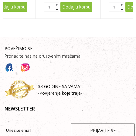
odaj u korpu
Dodaj u korpu
Doda
POVEŽIMO SE
Pronađite nas na društvenim mrežama
33 GODINE SA VAMA
-Povjerenje koje traje-
NEWSLETTER
PRIJAVITE SE