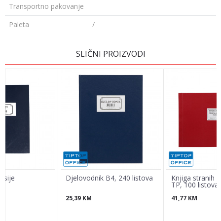
Transportno pakovanje
Paleta
/
Ime/Nadimak
SLIČNI PROIZVODI
Email
Poruka
osije
Djelovodnik B4, 240 listova
Knjiga stranih g
TP, 100 listova
25,39
KM
41,77
KM
POŠALJI