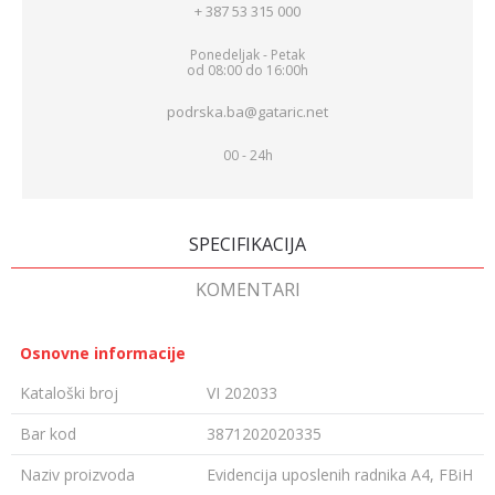
+ 387 53 315 000
Ponedeljak - Petak
od 08:00 do 16:00h
podrska.ba@gataric.net
00 - 24h
SPECIFIKACIJA
KOMENTARI
Osnovne informacije
Kataloški broj
VI 202033
Bar kod
3871202020335
Naziv proizvoda
Evidencija uposlenih radnika A4, FBiH