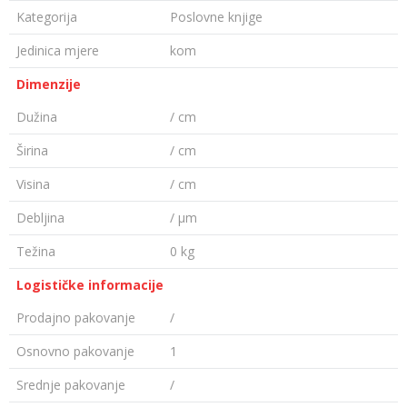
Kategorija
Poslovne knjige
Jedinica mjere
kom
Dimenzije
Dužina
/ cm
Širina
/ cm
Visina
/ cm
Debljina
/ µm
Težina
0 kg
Logističke informacije
Prodajno pakovanje
/
Osnovno pakovanje
1
Srednje pakovanje
/