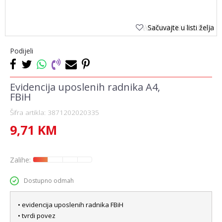
Sačuvajte u listi želja
Podijeli
Evidencija uposlenih radnika A4,
FBiH
Šifra artikla:
3871202020335
9,71
KM
Zalihe:
Dostupno odmah
• evidencija uposlenih radnika FBiH
• tvrdi povez