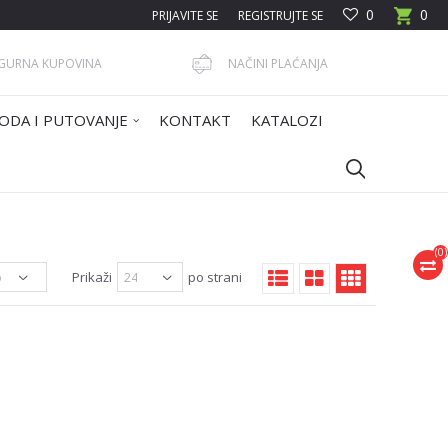
0
0
PRIJAVITE SE
REGISTRUJTE SE
IGURNA KUPOVINA
NAČINI PLAĆANJA
ODA I PUTOVANJE
KONTAKT
KATALOZI
(
0
)
Prikaži
po strani