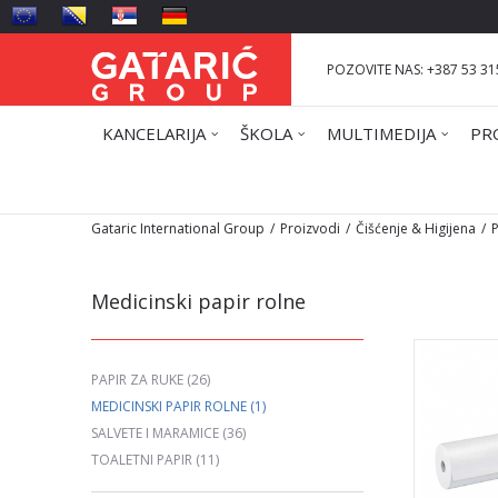
POZOVITE NAS: +387 53 31
KANCELARIJA
ŠKOLA
MULTIMEDIJA
PR
Gataric International Group
Proizvodi
Čišćenje & Higijena
P
Medicinski papir rolne
PAPIR ZA RUKE
(26)
MEDICINSKI PAPIR ROLNE
(1)
SALVETE I MARAMICE
(36)
TOALETNI PAPIR
(11)