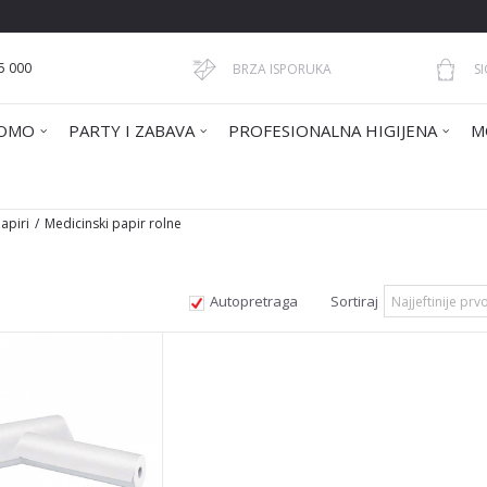
5 000
BRZA ISPORUKA
S
OMO
PARTY I ZABAVA
PROFESIONALNA HIGIJENA
M
apiri
Medicinski papir rolne
Autopretraga
Sortiraj