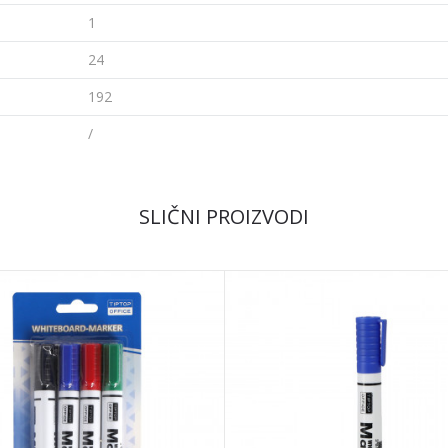
1
24
192
/
Email
SLIČNI PROIZVODI