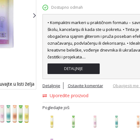
Dostupno odmah
• Kompaktni markeri u praktičnom formatu – savr
školu, kancelariju ili kada ste u pokretu. • Tinta je
obogaćena sjajnim gliterom i pruža poseban efek
označavanju, podvlačenju ili dekorisanju. • Ideal
kreativne beleške, vođenje dnevnika ili ukrašav
čestitki i projekata.
...
DETALJNIJE
vajte u listi želja
Detaljnije
Ostavite komentar
Obavijesti me 
Uporedite proizvod
Pogledajte još: