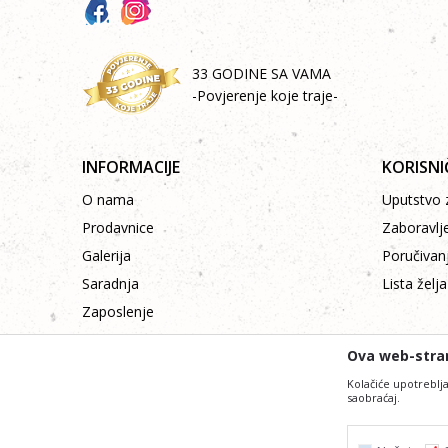
33 GODINE SA VAMA
-Povjerenje koje traje-
INFORMACIJE
KORISNI
O nama
Uputstvo z
Prodavnice
Zaboravlj
Galerija
Poručivan
Saradnja
Lista želja
Zaposlenje
Kontakt
Ova web-stran
Kolačiće upotreblja
saobraćaj.