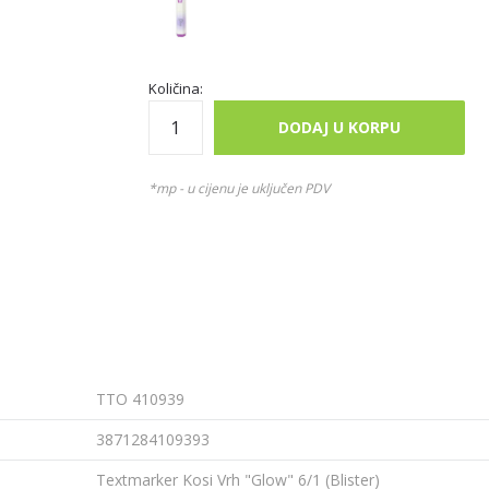
Količina:
DODAJ U KORPU
*mp - u cijenu je uključen PDV
TTO 410939
3871284109393
Textmarker Kosi Vrh "Glow" 6/1 (Blister)