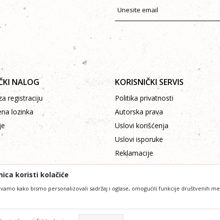
ČKI NALOG
KORISNIČKI SERVIS
a registraciju
Politika privatnosti
ena lozinka
Autorska prava
je
Uslovi korišćenja
Uslovi isporuke
Reklamacije
Plaćanje platnim karticama
ica koristi kolačiće
vamo kako bismo personalizovali sadržaj i oglase, omogućili funkcije društvenih medij