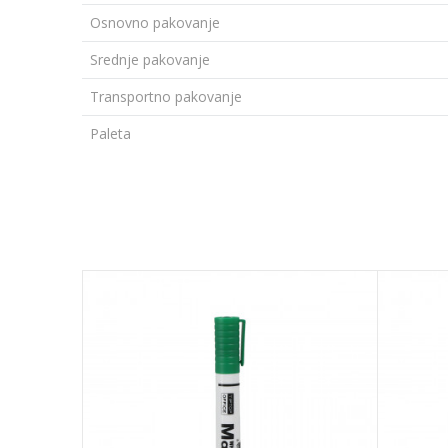
Osnovno pakovanje
Srednje pakovanje
Transportno pakovanje
Paleta
Ime/Nadimak
Poruka
POŠALJI