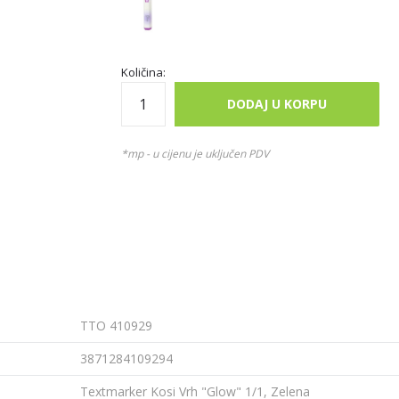
Količina:
DODAJ U KORPU
*mp - u cijenu je uključen PDV
TTO 410929
3871284109294
Textmarker Kosi Vrh "Glow" 1/1, Zelena