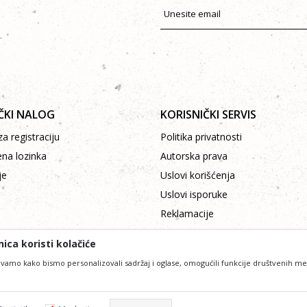
ČKI NALOG
KORISNIČKI SERVIS
a registraciju
Politika privatnosti
ena lozinka
Autorska prava
je
Uslovi korišćenja
Uslovi isporuke
Reklamacije
Plaćanje platnim karticama
ica koristi kolačiće
vamo kako bismo personalizovali sadržaj i oglase, omogućili funkcije društvenih medij