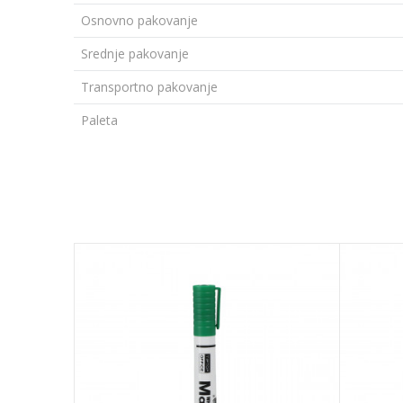
Osnovno pakovanje
Srednje pakovanje
Transportno pakovanje
Paleta
Ime/Nadimak
Poruka
POŠALJI