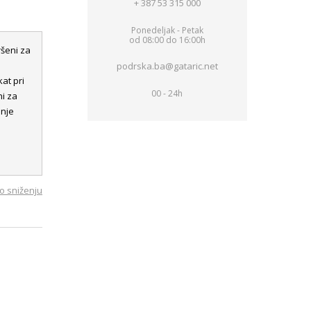
+ 387 53 315 000
Ponedeljak - Petak
od 08:00 do 16:00h
šeni za
podrska.ba@gataric.net
at pri
00 - 24h
ni za
anje
o sniženju