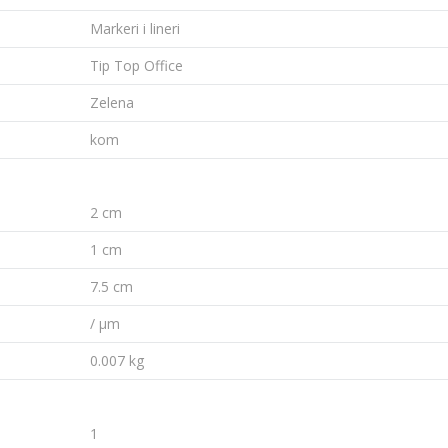
Markeri i lineri
Tip Top Office
Zelena
kom
2 cm
1 cm
7.5 cm
/ µm
0.007 kg
1