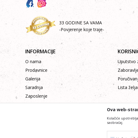
33 GODINE SA VAMA
-Povjerenje koje traje-
INFORMACIJE
KORISNI
O nama
Uputstvo z
Prodavnice
Zaboravlj
Galerija
Poručivan
Saradnja
Lista želja
Zaposlenje
Kontakt
Ova web-stran
Kolačiće upotreblja
saobraćaj.