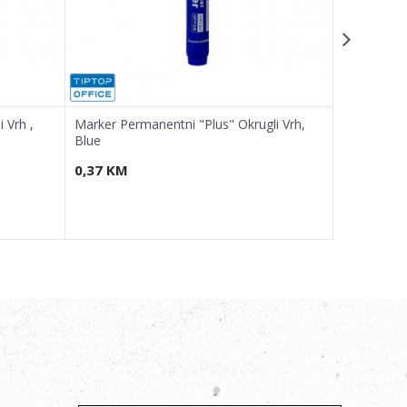
 Vrh ,
Marker Permanentni "Plus" Okrugli Vrh,
Marker Per
Blue
Crvena
0,37
KM
0,37
KM