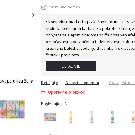
Dostupno odmah
• Kompaktni markeri u praktičnom formatu – savr
školu, kancelariju ili kada ste u pokretu. • Tinta je
obogaćena sjajnim gliterom i pruža poseban efek
označavanju, podvlačenju ili dekorisanju. • Ideal
kreativne beleške, vođenje dnevnika ili ukrašav
čestitki i projekata.
...
DETALJNIJE
vajte u listi želja
Detaljnije
Ostavite komentar
Obavijesti me 
Uporedite proizvod
Pogledajte još: