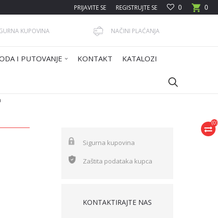
0
0
PRIJAVITE SE
REGISTRUJTE SE
IGURNA KUPOVINA
NAČINI PLAĆANJA
ODA I PUTOVANJE
KONTAKT
KATALOZI
a
(
0
)
Sigurna kupovina
Zaštita podataka kupca
KONTAKTIRAJTE NAS