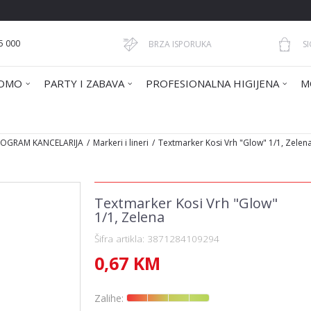
5 000
BRZA ISPORUKA
S
OMO
PARTY I ZABAVA
PROFESIONALNA HIGIJENA
M
PROGRAM KANCELARIJA
Markeri i lineri
Textmarker Kosi Vrh "Glow" 1/1, Zelen
Textmarker Kosi Vrh "Glow"
1/1, Zelena
Šifra artikla:
3871284109294
0,67
KM
Zalihe: