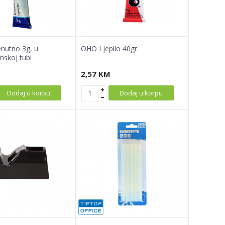
enutno 3g, u
OHO Ljepilo 40gr.
mskoj tubi
2,57
KM
Dodaj u korpu
Dodaj u korpu