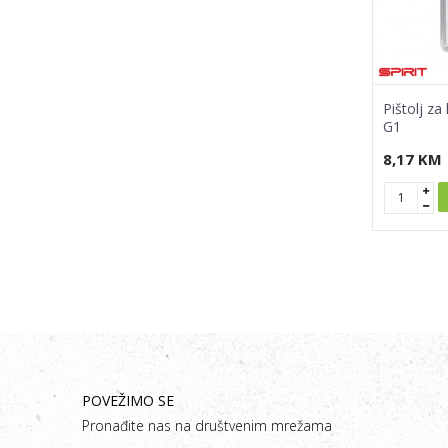
Pištolj z
G1
8,17
KM
POVEŽIMO SE
Pronađite nas na društvenim mrežama