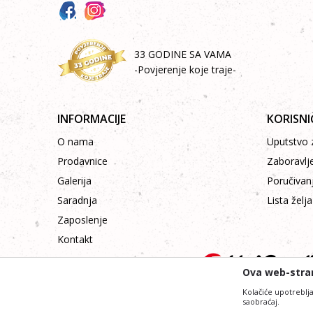
33 GODINE SA VAMA
-Povjerenje koje traje-
INFORMACIJE
KORISNI
O nama
Uputstvo z
Prodavnice
Zaboravlj
Galerija
Poručivan
Saradnja
Lista želja
Zaposlenje
Kontakt
Ova web-stran
Kolačiće upotreblja
saobraćaj.