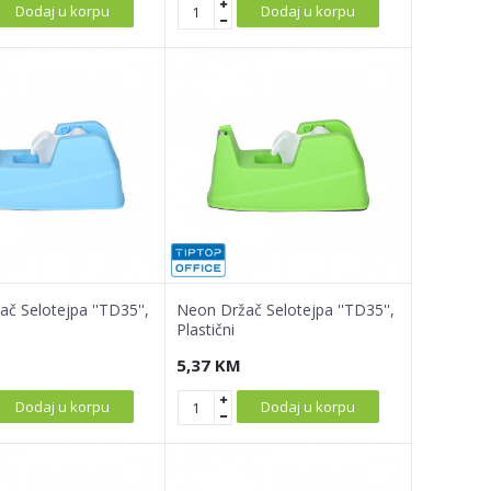
Dodaj u korpu
Dodaj u korpu
č Selotejpa ''TD35'',
Neon Držač Selotejpa ''TD35'',
Plastični
5,37
KM
Dodaj u korpu
Dodaj u korpu