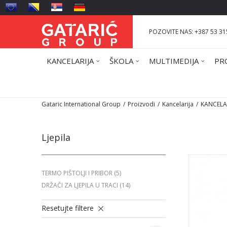
POZOVITE NAS: +387 53 31
KANCELARIJA
ŠKOLA
MULTIMEDIJA
PR
Gataric International Group
Proizvodi
Kancelarija
KANCELAR
Ljepila
TERMO PIŠTOLJI I PRIBOR
(5)
DRŽAČI ZA LJEPILA U TRACI
(14)
Resetujte filtere