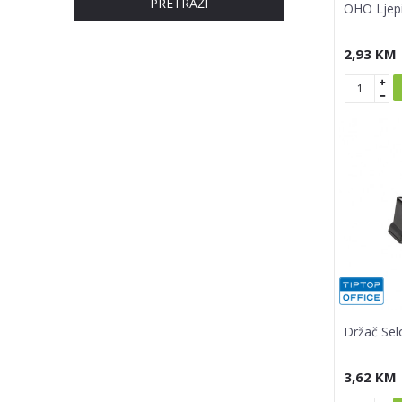
PRETRAŽI
OHO Ljepi
2,93
KM
Držač Selo
3,62
KM