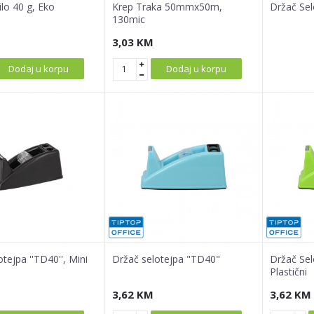
lo 40 g, Eko
Krep Traka 50mmx50m,
Držač Sel
130mic
3,03
KM
Dodaj u korpu
Dodaj u korpu
tejpa ''TD40'', Mini
Držač selotejpa "TD40"
Držač Sel
Plastični
3,62
KM
3,62
KM