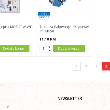
a ljepilo KIDS 10W WD-
Traka za Pakovanje ''Dispenser
3'', Metal
11,10
KM
Dodaj u korpu
Dodaj u korpu
1
2
3
NEWSLETTER