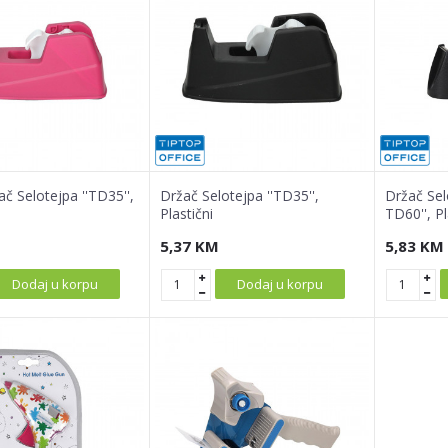
č Selotejpa ''TD35'',
Držač Selotejpa ''TD35'',
Držač Sel
Plastični
TD60'', Pl
5,37
KM
5,83
KM
Dodaj u korpu
Dodaj u korpu