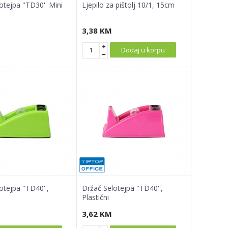
otejpa ''TD30'' Mini
Ljepilo za pištolj 10/1, 15cm
3,38
KM
Dodaj u korpu
otejpa ''TD40'',
Držač Selotejpa ''TD40'',
Plastični
3,62
KM