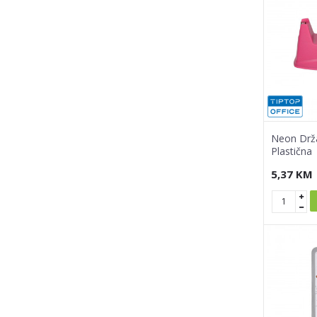
Neon Drža
Plastična
5,37
KM