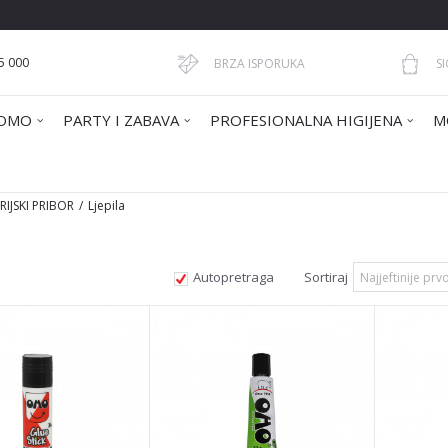
5 000
BRZA ISPORUKA
S
OMO
PARTY I ZABAVA
PROFESIONALNA HIGIJENA
M
IJSKI PRIBOR
Ljepila
Autopretraga
Sortiraj