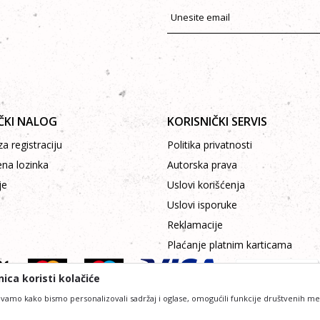
ČKI NALOG
KORISNIČKI SERVIS
a registraciju
Politika privatnosti
ena lozinka
Autorska prava
je
Uslovi korišćenja
Uslovi isporuke
Reklamacije
Plaćanje platnim karticama
ica koristi kolačiće
vamo kako bismo personalizovali sadržaj i oglase, omogućili funkcije društvenih medij