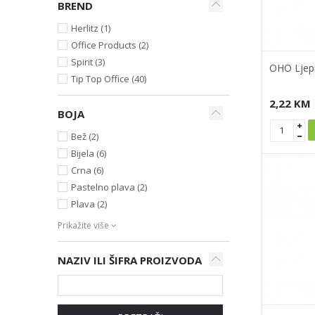
BREND
Herlitz (1)
Office Products (2)
Spirit (3)
OHO Ljepi
Tip Top Office (40)
2,22
KM
BOJA
Bež (2)
Bijela (6)
Crna (6)
Pastelno plava (2)
Plava (2)
Prikažite više
NAZIV ILI ŠIFRA PROIZVODA