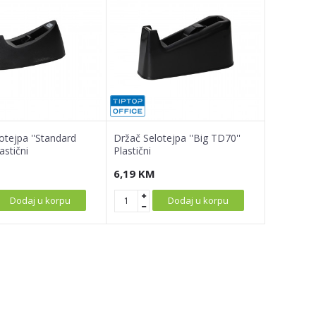
otejpa ''Standard
Držač Selotejpa ''Big TD70''
astični
Plastični
6,19
KM
Dodaj u korpu
Dodaj u korpu