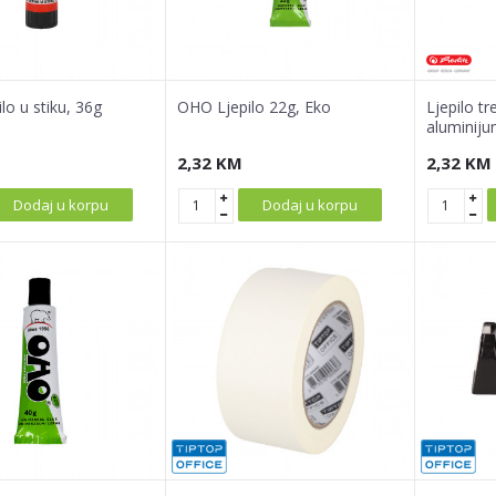
lo u stiku, 36g
OHO Ljepilo 22g, Eko
Ljepilo tr
aluminiju
2,32
KM
2,32
KM
Dodaj u korpu
Dodaj u korpu