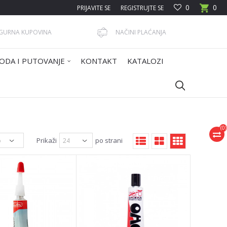
0
0
PRIJAVITE SE
REGISTRUJTE SE
IGURNA KUPOVINA
NAČINI PLAĆANJA
ODA I PUTOVANJE
KONTAKT
KATALOZI
(
0
)
Prikaži
po strani