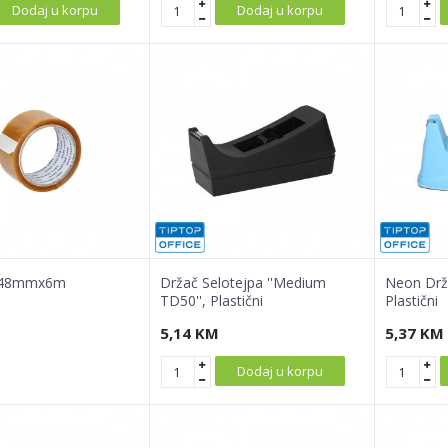
Dodaj u korpu
Dodaj u korpu
, 48mmx6m
Držač Selotejpa ''Medium
Neon Drža
TD50'', Plastični
Plastični
5,14
KM
5,37
KM
Dodaj u korpu