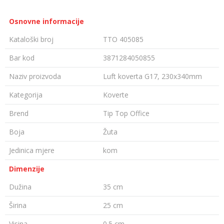
Osnovne informacije
Kataloški broj
TTO 405085
Bar kod
3871284050855
Naziv proizvoda
Luft koverta G17, 230x340mm
Kategorija
Koverte
Brend
Tip Top Office
Boja
Žuta
Jedinica mjere
kom
Dimenzije
Dužina
35 cm
Širina
25 cm
Visina
0.5 cm