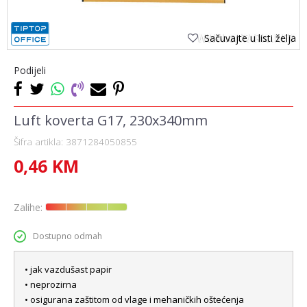
Sačuvajte u listi želja
Podijeli
Luft koverta G17, 230x340mm
Šifra artikla:
3871284050855
0,46
KM
Zalihe:
Dostupno odmah
• jak vazdušast papir
• neprozirna
• osigurana zaštitom od vlage i mehaničkih oštećenja