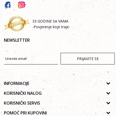
33 GODINE SA VAMA
-Povjerenje koje traje-
NEWSLETTER
PRIJAVITE SE
INFORMACIJE
O nama
KORISNIČKI NALOG
Prodavnice
Uputstvo za registraciju
KORISNIČKI SERVIS
Galerija
Zaboravljena lozinka
Politika privatnosti
POMOĆ PRI KUPOVINI
Saradnja