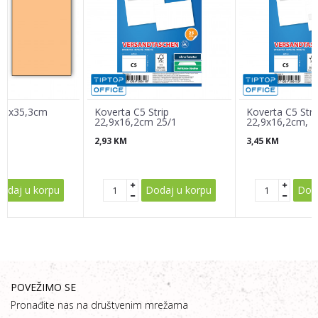
Poruka
 25x35,3cm
Koverta C5 Strip
Koverta C5 Stri
22,9x16,2cm 25/1
22,9x16,2cm, Li
25/1
2,93
KM
3,45
KM
POŠALJI
odaj u korpu
Dodaj u korpu
Doda
POVEŽIMO SE
Pronađite nas na društvenim mrežama