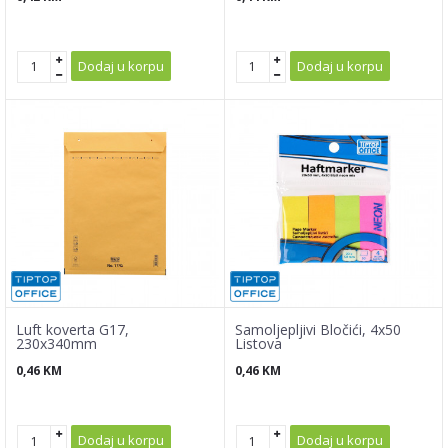
Dodaj u korpu
Dodaj u korpu
Luft koverta G17,
Samoljepljivi Bločići, 4x50
230x340mm
Listova
0,46
KM
0,46
KM
Dodaj u korpu
Dodaj u korpu