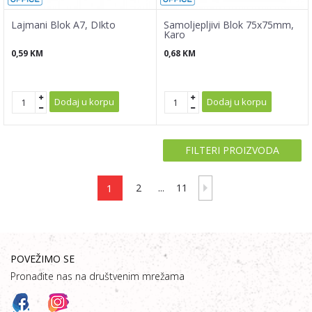
Lajmani Blok A7, DIkto
Samoljepljivi Blok 75x75mm,
Karo
0,59
KM
0,68
KM
Dodaj u korpu
Dodaj u korpu
FILTERI PROIZVODA
1
2
...
11
POVEŽIMO SE
Pronađite nas na društvenim mrežama