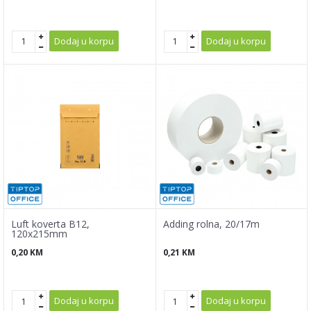
Dodaj u korpu
Dodaj u korpu
Luft koverta B12,
Adding rolna, 20/17m
120x215mm
0,20
KM
0,21
KM
Dodaj u korpu
Dodaj u korpu