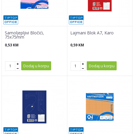
Samoljepljivi Bločići,
Lajmani Blok A7, Karo
75x75mm
0,53
KM
0,59
KM
Dodaj u korpu
Dodaj u korpu