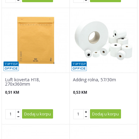
Luft koverta H18,
Adding rolna, 57/30m
270x360mm
0,51
KM
0,53
KM
Dodaj u korpu
Dodaj u korpu