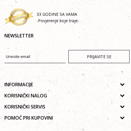
33 GODINE SA VAMA
-Povjerenje koje traje-
NEWSLETTER
PRIJAVITE SE
INFORMACIJE
O nama
KORISNIČKI NALOG
Prodavnice
Uputstvo za registraciju
KORISNIČKI SERVIS
Galerija
Zaboravljena lozinka
Politika privatnosti
POMOĆ PRI KUPOVINI
Saradnja
Poručivanje
Autorska prava
Zaposlenje
Kako kupiti online?
Lista želja