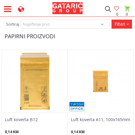
0
0
Filteri
Sortiraj
PAPIRNI PROIZVODI
Luft koverta B12
Luft koverta A11, 100x165mm
0,14
KM
0,14
KM