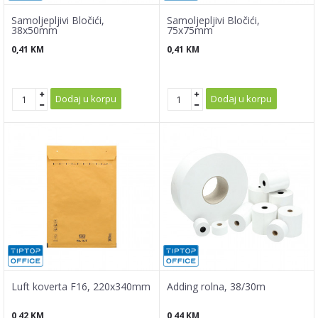
Samoljepljivi Bločići,
Samoljepljivi Bločići,
38x50mm
75x75mm
0,41
KM
0,41
KM
Dodaj u korpu
Dodaj u korpu
Luft koverta F16, 220x340mm
Adding rolna, 38/30m
0,42
KM
0,44
KM